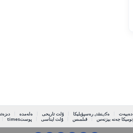
دەبيەت
ەكٸنشٸ رەسپۋبليكا
ۇلت تاريحى
ەلەمدە
دىزەتە
وميكا جەنە بيزنەس
قىلمىس
ۇلت ايناسى
پوستtimes