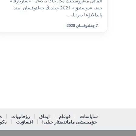
الماتى مەتروسىنىڭ ەكٸ جاڭا بەكەتٸ - «سارىارقا»
جەنە «دوستىق» 2021 جىلدىڭ جەلتوقسان ايىندا
پايدالانۋعا بەرٸلە...
7 جەلتوقسان 2020
ساياسات
قوعام
ايماق
رۋحانييات
ە
جۇمىسشى ماماندىقتار جىلى!
اقساۋىت
ەكون