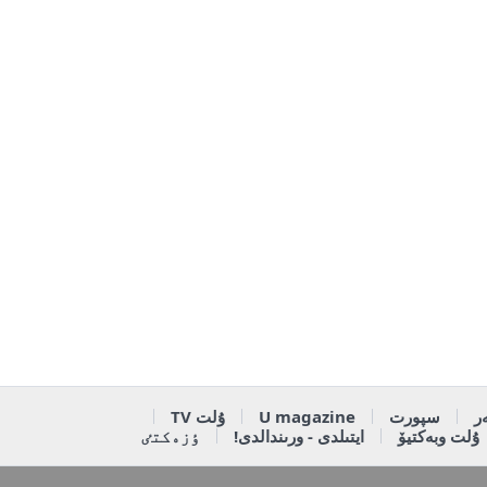
ر
سپورت
U magazine
ۇلت TV
ۇلت وبەكتيۆ
ايتىلدى - ورىندالدى!
ٶزەكتٸ