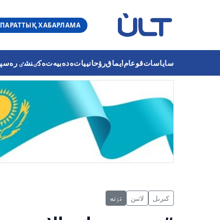
ПАРАТТЫҚ ХАБАРЛАМА
ساياسات
قوعام
ايماق
رۋحانييات
ەدەبيەت
ەكٸنشٸ رەسپۋب
كىرىل
لاتىن
تٶتە