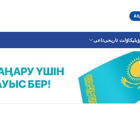
АҚ
ليكا
ۇلت تاريحى
تاعى