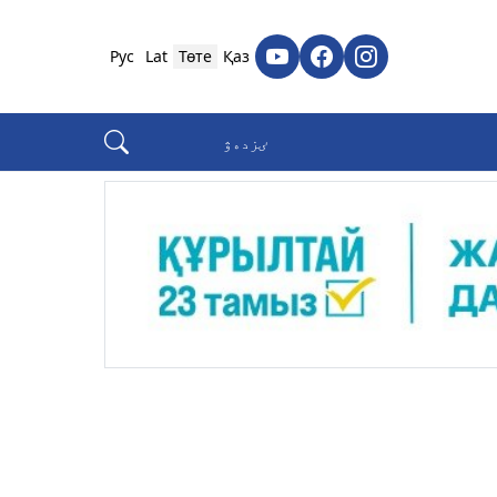
Рус
Lat
Төте
Қаз