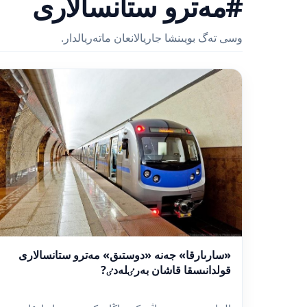
#مەترو ستانسالارى
وسى تەگ بويىنشا جاريالانعان ماتەريالدار.
«سارىارقا» جەنە «دوستىق» مەترو ستانسالارى
قولدانىسقا قاشان بەرٸلەدٸ?