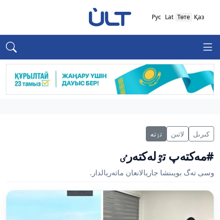
Рус
Lat
Төте
Қаз
كىرىل
لاتىن
تٶتە
#مەكتەپ تٷلەكتەرٸ
وسى تەگ بويىنشا جاريالانعان ماتەريالدار.