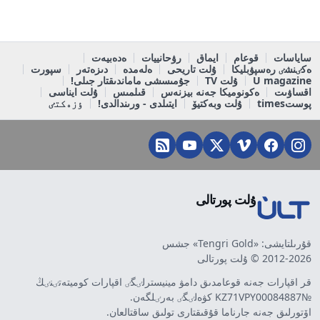
ساياسات
قوعام
ايماق
رۋحانييات
ەدەبيەت
ەكٸنشٸ رەسپۋبليكا
ۇلت تاريحى
ەلەمدە
دىزەتەر
سپورت
U magazine
ۇلت TV
جۇمىسشى ماماندىقتار جىلى!
اقساۋىت
ەكونوميكا جەنە بيزنەس
قىلمىس
ۇلت ايناسى
پوستtimes
ۇلت وبەكتيۆ
ايتىلدى - ورىندالدى!
ٶزەكتٸ
ۇلت پورتالى
قۇرىلتايشى: «Tengri Gold» جشس
2012-2026 © ۇلت پورتالى
قر اقپارات جەنە قوعامدىق دامۋ مينيسترلٸگٸ اقپارات كوميتەتٸنٸڭ
№KZ71VPY00084887 كۋەلٸگٸ بەرٸلگەن.
اۆتورلىق جەنە جارناما قۇقىقتارى تولىق ساقتالعان.