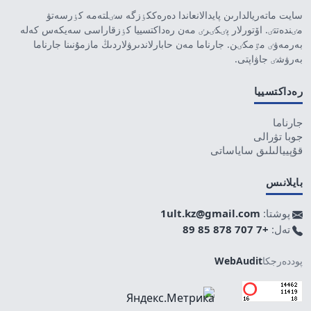
سايت ماتەريالدارىن پايدالانعاندا دەرەككٶزگە سٸلتەمە كٶرسەتۋ
مٸندەتتٸ. اۆتورلار پٸكٸرٸ مەن رەداكتسييا كٶزقاراسى سەيكەس كەلە
بەرمەۋٸ مٷمكٸن. جارناما مەن حابارلاندىرۋلاردىڭ مازمۇنىنا جارناما
بەرۋشٸ جاۋاپتى.
رەداكتسييا
جارناما
جوبا تۋرالى
قۇپييالىلىق ساياساتى
بايلانىس
پوشتا:
1ult.kz@gmail.com
تەل:
+7 707 878 85 89
پوددەرجكا
WebAudit