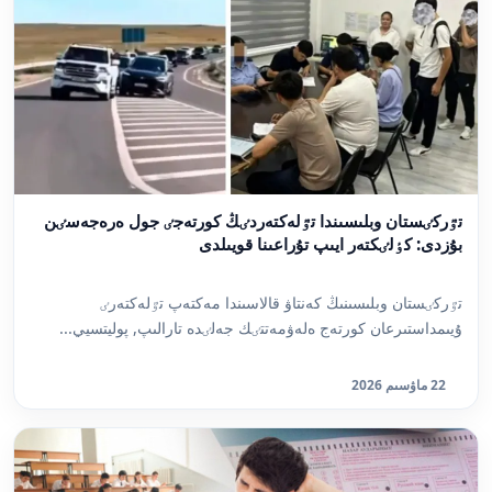
تٷركٸستان وبلىسىندا تٷلەكتەردٸڭ كورتەجٸ جول ەرەجەسٸن
بۇزدى: كٶلٸكتەر ايىپ تۇراعىنا قويىلدى
تٷركٸستان وبلىسىنىڭ كەنتاۋ قالاسىندا مەكتەپ تٷلەكتەرٸ
ۇيىمداستىرعان كورتەج ەلەۋمەتتٸك جەلٸدە تارالىپ, پوليتسيي...
22 ماۋسىم 2026