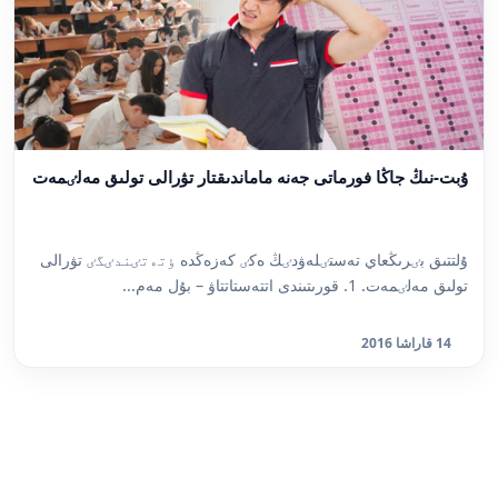
ۇبت-نىڭ جاڭا فورماتى جەنە ماماندىقتار تۋرالى تولىق مەلٸمەت
ۇلتتىق بٸرىڭعاي تەستٸلەۋدٸڭ ەكٸ كەزەڭدە ٶتەتٸندٸگٸ تۋرالى
تولىق مەلٸمەت. 1. قورىتىندى اتتەستاتتاۋ – بۇل مەم...
14 قاراشا 2016