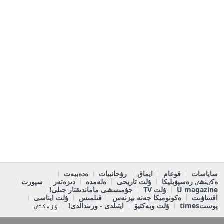
ساياسات
قوعام
ايماق
رۋحانييات
ەدەبيەت
ەكٸنشٸ رەسپۋبليكا
ۇلت تاريحى
ەلەمدە
دىزەتەر
سپورت
U magazine
ۇلت TV
جۇمىسشى ماماندىقتار جىلى!
اقساۋىت
ەكونوميكا جەنە بيزنەس
قىلمىس
ۇلت ايناسى
پوستtimes
ۇلت وبەكتيۆ
ايتىلدى - ورىندالدى!
ٶزەكتٸ