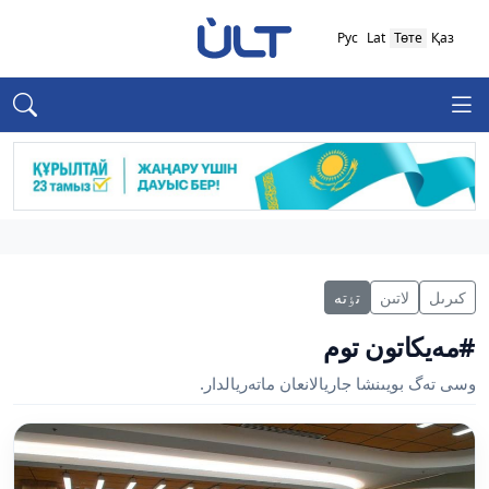
Рус
Lat
Төте
Қаз
كىرىل
لاتىن
تٶتە
#مەيكاتون توم
وسى تەگ بويىنشا جاريالانعان ماتەريالدار.