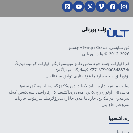
ۇلت پورتالى
قۇرىلتايشى: «Tengri Gold» جشس
2012-2026 © ۇلت پورتالى
قر اقپارات جەنە قوعامدىق دامۋ مينيسترلٸگٸ اقپارات كوميتەتٸنٸڭ
№KZ71VPY00084887 كۋەلٸگٸ بەرٸلگەن.
اۆتورلىق جەنە جارناما قۇقىقتارى تولىق ساقتالعان.
سايت ماتەريالدارىن پايدالانعاندا دەرەككٶزگە سٸلتەمە كٶرسەتۋ
مٸندەتتٸ. اۆتورلار پٸكٸرٸ مەن رەداكتسييا كٶزقاراسى سەيكەس كەلە
بەرمەۋٸ مٷمكٸن. جارناما مەن حابارلاندىرۋلاردىڭ مازمۇنىنا جارناما
بەرۋشٸ جاۋاپتى.
رەداكتسييا
جارناما