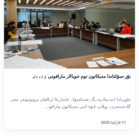
نۇر-سۇلتاندا مەيكاتون توم جوبالار مارافونى ٶتەدٸ
ەلوردادا «مٷمكٸندٸگٸ شەكتەۋلٸ جاندارعا ارنالعان پروتوتيپتەر مەن
گادجەتتەردٸ ويلاپ تابۋ» اتتى مەيكاتون مارافو...
11 قاراشا 2020