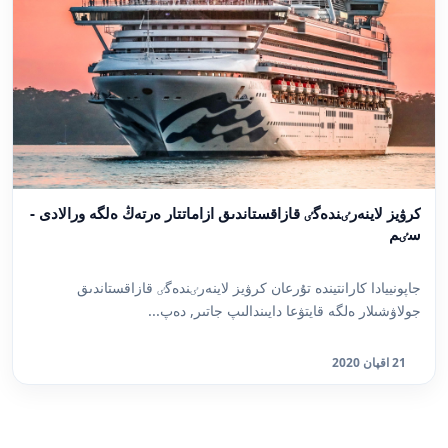
كرۋيز لاينەرٸندەگٸ قازاقستاندىق ازاماتتار ەرتەڭ ەلگە ورالادى -
سٸم
جاپونييادا كارانتيندە تۇرعان كرۋيز لاينەرٸندەگٸ قازاقستاندىق
جولاۋشىلار ەلگە قايتۋعا دايىندالىپ جاتىر, دەپ...
21 اقپان 2020