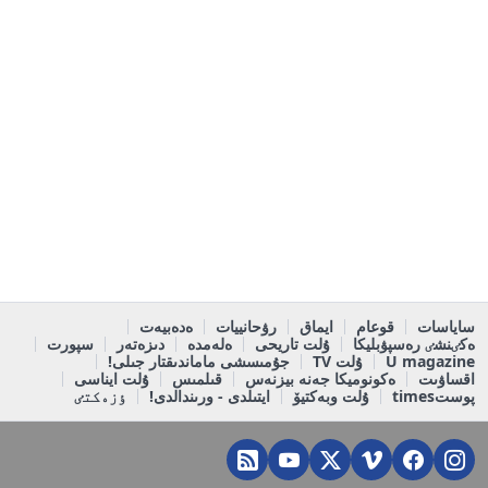
ساياسات
قوعام
ايماق
رۋحانييات
ەدەبيەت
ەكٸنشٸ رەسپۋبليكا
ۇلت تاريحى
ەلەمدە
دىزەتەر
سپورت
U magazine
ۇلت TV
جۇمىسشى ماماندىقتار جىلى!
اقساۋىت
ەكونوميكا جەنە بيزنەس
قىلمىس
ۇلت ايناسى
پوستtimes
ۇلت وبەكتيۆ
ايتىلدى - ورىندالدى!
ٶزەكتٸ