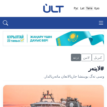
Рус
Lat
Төте
Қаз
كىرىل
لاتىن
تٶتە
#لاينەر
وسى تەگ بويىنشا جاريالانعان ماتەريالدار.