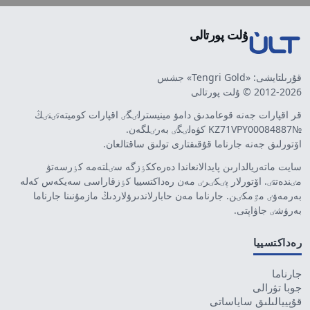
ۇلت پورتالى
قۇرىلتايشى: «Tengri Gold» جشس
2012-2026 © ۇلت پورتالى
قر اقپارات جەنە قوعامدىق دامۋ مينيسترلٸگٸ اقپارات كوميتەتٸنٸڭ
№KZ71VPY00084887 كۋەلٸگٸ بەرٸلگەن.
اۆتورلىق جەنە جارناما قۇقىقتارى تولىق ساقتالعان.
سايت ماتەريالدارىن پايدالانعاندا دەرەككٶزگە سٸلتەمە كٶرسەتۋ
مٸندەتتٸ. اۆتورلار پٸكٸرٸ مەن رەداكتسييا كٶزقاراسى سەيكەس كەلە
بەرمەۋٸ مٷمكٸن. جارناما مەن حابارلاندىرۋلاردىڭ مازمۇنىنا جارناما
بەرۋشٸ جاۋاپتى.
رەداكتسييا
جارناما
جوبا تۋرالى
قۇپييالىلىق ساياساتى