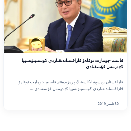
قاسىم-جومارت توقاەۆ قازاقستاندىقتاردى كونستيتۋتسييا
كٷنٸمەن قۇتتىقتادى
قازاقستان رەسپۋبليكاسىنىڭ پرەزيدەنتٸ قاسىم-جومارت توقاەۆ
قازاقستاندىقتاردى كونستيتۋتسييا كٷنٸمەن قۇتتىقتادى....
30 تامىز 2019