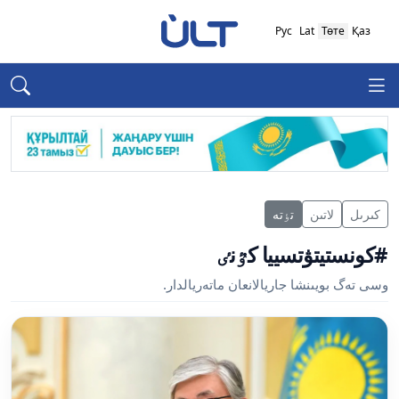
Рус
Lat
Төте
Қаз
كىرىل
لاتىن
تٶتە
#كونستيتۋتسييا كٷنٸ
وسى تەگ بويىنشا جاريالانعان ماتەريالدار.