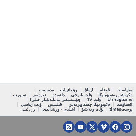
ساياسات
قوعام
ايماق
رۋحانييات
ەدەبيەت
ەكٸنشٸ رەسپۋبليكا
ۇلت تاريحى
ەلەمدە
دىزەتەر
سپورت
U magazine
ۇلت TV
جۇمىسشى ماماندىقتار جىلى!
اقساۋىت
ەكونوميكا جەنە بيزنەس
قىلمىس
ۇلت ايناسى
پوستtimes
ۇلت وبەكتيۆ
ايتىلدى - ورىندالدى!
ٶزەكتٸ