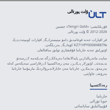
ۇلت پورتالى
قۇرىلتايشى: «Tengri Gold» جشس
2012-2026 © ۇلت پورتالى
قر اقپارات جەنە قوعامدىق دامۋ مينيسترلٸگٸ اقپارات كوميتەتٸنٸڭ
№KZ71VPY00084887 كۋەلٸگٸ بەرٸلگەن.
اۆتورلىق جەنە جارناما قۇقىقتارى تولىق ساقتالعان.
سايت ماتەريالدارىن پايدالانعاندا دەرەككٶزگە سٸلتەمە كٶرسەتۋ
مٸندەتتٸ. اۆتورلار پٸكٸرٸ مەن رەداكتسييا كٶزقاراسى سەيكەس كەلە
بەرمەۋٸ مٷمكٸن. جارناما مەن حابارلاندىرۋلاردىڭ مازمۇنىنا جارناما
بەرۋشٸ جاۋاپتى.
رەداكتسييا
جارناما
جوبا تۋرالى
قۇپييالىلىق ساياساتى