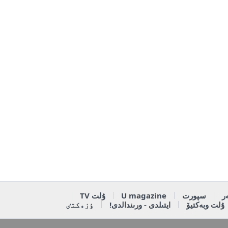
ر
سپورت
U magazine
ۇلت TV
ۇلت وبەكتيۆ
ايتىلدى - ورىندالدى!
ٶزەكتٸ