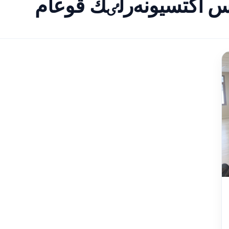
س اكتسيونەرلٸك قوعام