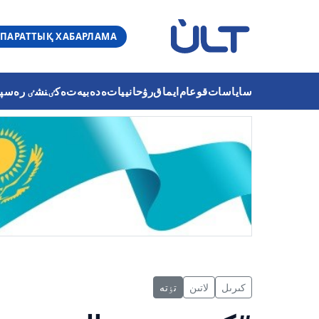
ПАРАТТЫҚ ХАБАРЛАМА
ساياسات
قوعام
ايماق
رۋحانييات
ەدەبيەت
ەكٸنشٸ رەسپۋب
كىرىل
لاتىن
تٶتە