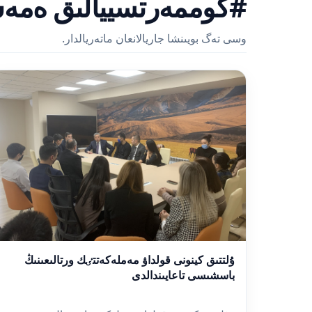
#كوممەرتسييالىق ەمە
وسى تەگ بويىنشا جاريالانعان ماتەريالدار.
ۇلتتىق كينونى قولداۋ مەملەكەتتٸك ورتالىعىنىڭ
باسشىسى تاعايىندالدى