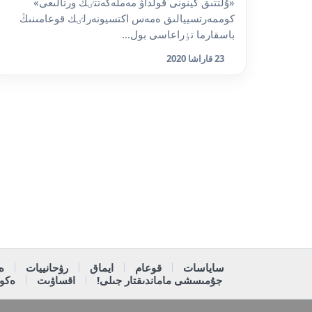
«ۇلتتىق كينونى قولداۋ مەملەكەتتٸك ورتالىعى»
كوممەرتسييالىق ەمەس اكتسيونەرلٸك قوعامىنىڭ
باسقارما تٶراعاسى بول...
23 قاراشا 2020
ساياسات
قوعام
ايماق
رۋحانييات
ە
جۇمىسشى ماماندىقتار جىلى!
اقساۋىت
ەكون