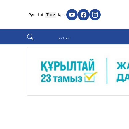
Рус
Lat
Төте
Қаз