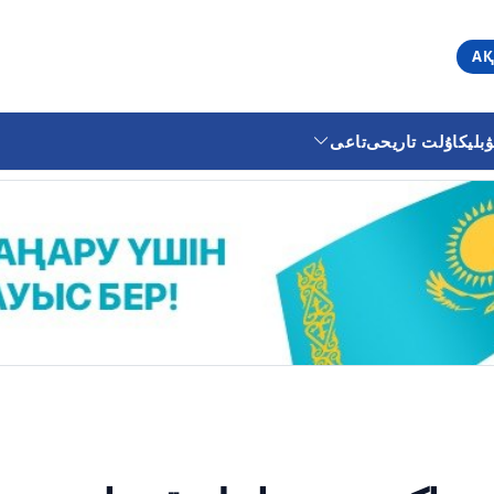
АҚ
ليكا
ۇلت تاريحى
تاعى