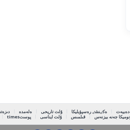
دەبيەت
ەكٸنشٸ رەسپۋبليكا
ۇلت تاريحى
ەلەمدە
دىزەتە
وميكا جەنە بيزنەس
قىلمىس
ۇلت ايناسى
پوستtimes