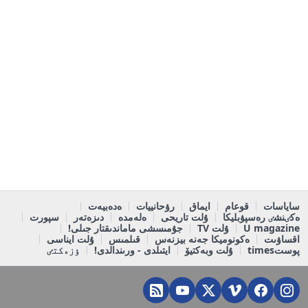
ساياسات
قوعام
ايماق
رۋحانييات
ەدەبيەت
ەكٸنشٸ رەسپۋبليكا
ۇلت تاريحى
ەلەمدە
دىزەتەر
سپورت
U magazine
ۇلت TV
جۇمىسشى ماماندىقتار جىلى!
اقساۋىت
ەكونوميكا جەنە بيزنەس
قىلمىس
ۇلت ايناسى
پوستtimes
ۇلت وبەكتيۆ
ايتىلدى - ورىندالدى!
ٶزەكتٸ