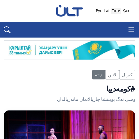
Рус
Lat
Төте
Қаз
كىرىل
لاتىن
تٶتە
#كومەدييا
وسى تەگ بويىنشا جاريالانعان ماتەريالدار.