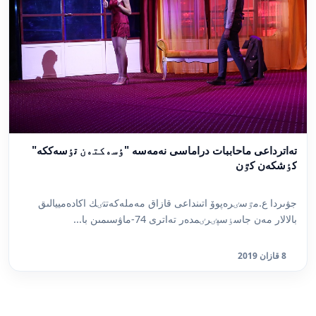
تەاترداعى ماحاببات دراماسى نەمەسە "ٶسەكتەن تٶسەككە"
كٶشكەن كٷن
جۋىردا ع.مٷسٸرەپوۆ اتىنداعى قازاق مەملەكەتتٸك اكادەمييالىق
بالالار مەن جاسٶسپٸرٸمدەر تەاترى 74-ماۋسىمىن با...
8 قازان 2019