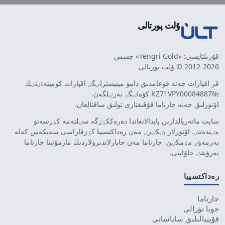
ۇلت پورتالى
قۇرىلتايشى: «Tengri Gold» جشس
2012-2026 © ۇلت پورتالى
قر اقپارات جەنە قوعامدىق دامۋ مينيسترلٸگٸ اقپارات كوميتەتٸنٸڭ
№KZ71VPY00084887 كۋەلٸگٸ بەرٸلگەن.
اۆتورلىق جەنە جارناما قۇقىقتارى تولىق ساقتالعان.
سايت ماتەريالدارىن پايدالانعاندا دەرەككٶزگە سٸلتەمە كٶرسەتۋ
مٸندەتتٸ. اۆتورلار پٸكٸرٸ مەن رەداكتسييا كٶزقاراسى سەيكەس كەلە
بەرمەۋٸ مٷمكٸن. جارناما مەن حابارلاندىرۋلاردىڭ مازمۇنىنا جارناما
بەرۋشٸ جاۋاپتى.
رەداكتسييا
جارناما
جوبا تۋرالى
قۇپييالىلىق ساياساتى