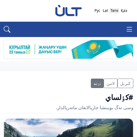
Рус
Lat
Төте
Қаз
كىرىل
لاتىن
تٶتە
#كٶلساي
وسى تەگ بويىنشا جاريالانعان ماتەريالدار.