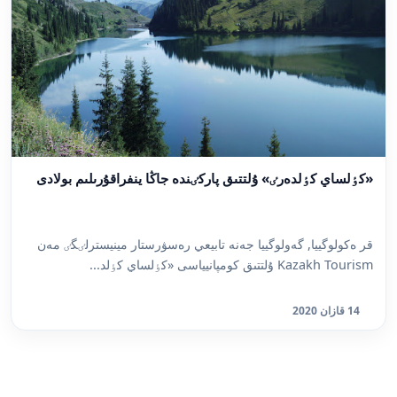
«كٶلساي كٶلدەرٸ» ۇلتتىق پاركٸندە جاڭا ينفراقۇرىلىم بولادى
قر ەكولوگييا, گەولوگييا جەنە تابيعي رەسۋرستار مينيسترلٸگٸ مەن
Kazakh Tourism ۇلتتىق كومپانيياسى «كٶلساي كٶلد...
14 قازان 2020