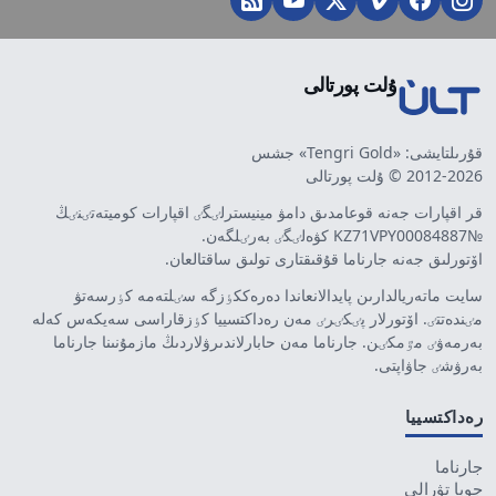
ۇلت پورتالى
قۇرىلتايشى: «Tengri Gold» جشس
2012-2026 © ۇلت پورتالى
قر اقپارات جەنە قوعامدىق دامۋ مينيسترلٸگٸ اقپارات كوميتەتٸنٸڭ
№KZ71VPY00084887 كۋەلٸگٸ بەرٸلگەن.
اۆتورلىق جەنە جارناما قۇقىقتارى تولىق ساقتالعان.
سايت ماتەريالدارىن پايدالانعاندا دەرەككٶزگە سٸلتەمە كٶرسەتۋ
مٸندەتتٸ. اۆتورلار پٸكٸرٸ مەن رەداكتسييا كٶزقاراسى سەيكەس كەلە
بەرمەۋٸ مٷمكٸن. جارناما مەن حابارلاندىرۋلاردىڭ مازمۇنىنا جارناما
بەرۋشٸ جاۋاپتى.
رەداكتسييا
جارناما
جوبا تۋرالى