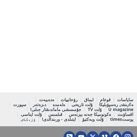
ساياسات
قوعام
ايماق
رۋحانييات
ەدەبيەت
ەكٸنشٸ رەسپۋبليكا
ۇلت تاريحى
ەلەمدە
دىزەتەر
سپورت
U magazine
ۇلت TV
جۇمىسشى ماماندىقتار جىلى!
اقساۋىت
ەكونوميكا جەنە بيزنەس
قىلمىس
ۇلت ايناسى
پوستtimes
ۇلت وبەكتيۆ
ايتىلدى - ورىندالدى!
ٶزەكتٸ