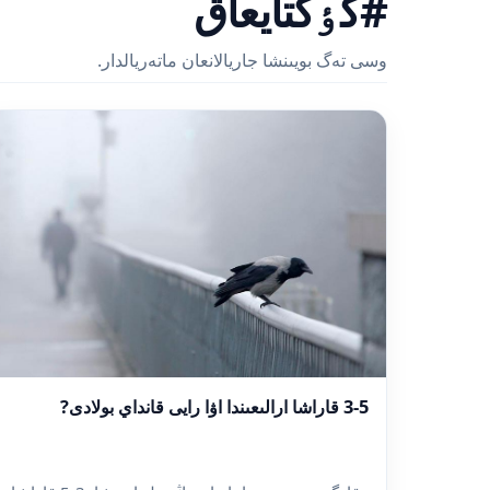
#كٶكتايعاق
وسى تەگ بويىنشا جاريالانعان ماتەريالدار.
3-5 قاراشا ارالىعىندا اۋا رايى قانداي بولادى?