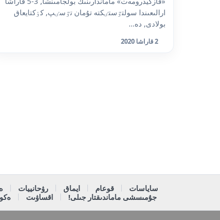
«قازگيدرومەت» ماماندارىنىڭ بولجامىنشا, 3-5 قاراشا
ارالىعىندا سولتٷستٸكتە تۇمان تٷسٸپ, كٶكتايعاق
بولادى, دە...
2 قاراشا 2020
ساياسات
قوعام
ايماق
رۋحانييات
ە
جۇمىسشى ماماندىقتار جىلى!
اقساۋىت
ەكون