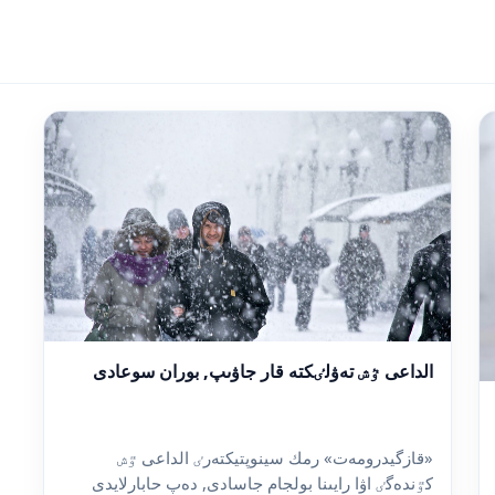
الداعى ٷش تەۋلٸكتە قار جاۋىپ, بوران سوعادى
«قازگيدرومەت» رمك سينوپتيكتەرٸ الداعى ٷش
كٷندەگٸ اۋا رايىنا بولجام جاسادى, دەپ حابارلايدى