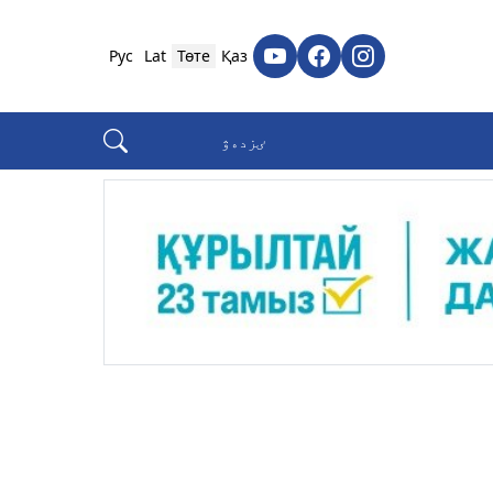
Рус
Lat
Төте
Қаз