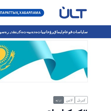
ПАРАТТЫҚ ХАБАРЛАМА
ساياسات
قوعام
ايماق
رۋحانييات
ەدەبيەت
ەكٸنشٸ رەسپۋب
كىرىل
لاتىن
تٶتە