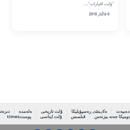
"ۇلت اقپارات"....
8 قاڭتار 2018
دەبيەت
ەكٸنشٸ رەسپۋبليكا
ۇلت تاريحى
ەلەمدە
دىزەتە
وميكا جەنە بيزنەس
قىلمىس
ۇلت ايناسى
پوستtimes