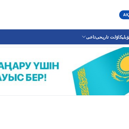
АҚ
ليكا
ۇلت تاريحى
تاعى