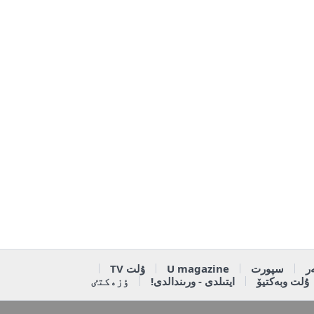
ر
سپورت
U magazine
ۇلت TV
ۇلت وبەكتيۆ
ايتىلدى - ورىندالدى!
ٶزەكتٸ