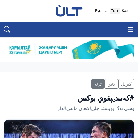
Рус
Lat
Төте
Қаз
كىرىل
لاتىن
تٶتە
#كەسٸپقوي بوكس
وسى تەگ بويىنشا جاريالانعان ماتەريالدار.