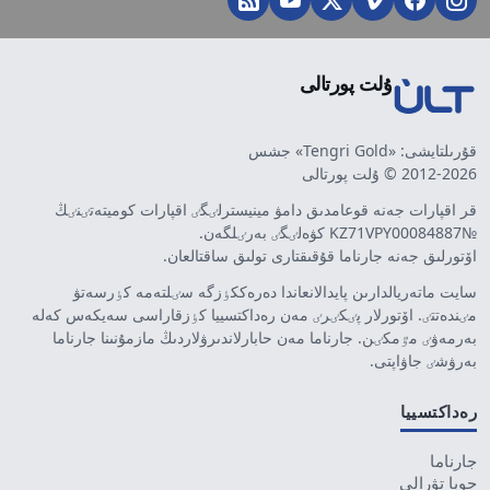
ۇلت پورتالى
قۇرىلتايشى: «Tengri Gold» جشس
2012-2026 © ۇلت پورتالى
قر اقپارات جەنە قوعامدىق دامۋ مينيسترلٸگٸ اقپارات كوميتەتٸنٸڭ
№KZ71VPY00084887 كۋەلٸگٸ بەرٸلگەن.
اۆتورلىق جەنە جارناما قۇقىقتارى تولىق ساقتالعان.
سايت ماتەريالدارىن پايدالانعاندا دەرەككٶزگە سٸلتەمە كٶرسەتۋ
مٸندەتتٸ. اۆتورلار پٸكٸرٸ مەن رەداكتسييا كٶزقاراسى سەيكەس كەلە
بەرمەۋٸ مٷمكٸن. جارناما مەن حابارلاندىرۋلاردىڭ مازمۇنىنا جارناما
بەرۋشٸ جاۋاپتى.
رەداكتسييا
جارناما
جوبا تۋرالى