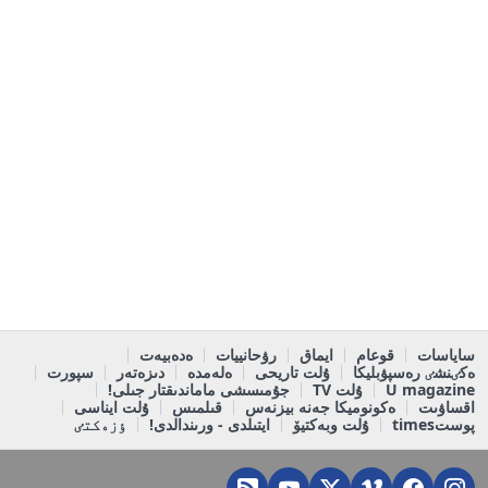
ساياسات
قوعام
ايماق
رۋحانييات
ەدەبيەت
ەكٸنشٸ رەسپۋبليكا
ۇلت تاريحى
ەلەمدە
دىزەتەر
سپورت
U magazine
ۇلت TV
جۇمىسشى ماماندىقتار جىلى!
اقساۋىت
ەكونوميكا جەنە بيزنەس
قىلمىس
ۇلت ايناسى
پوستtimes
ۇلت وبەكتيۆ
ايتىلدى - ورىندالدى!
ٶزەكتٸ