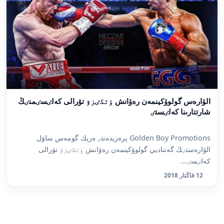
الۆارەس گولوۆكينمەن رەۆانش ٶتكٸزۋ تۋرالى كەلٸسٸمنٸڭ
شارتتارىنا كەلٸستٸ
Golden Boy Promotions پرەزيدەنتٸ ەريك گومەس ساۋل
الۆارەستٸڭ گەنناديي گولوۆكينمەن رەۆانش ٶتكٸزۋ تۋرالى
كەلٸسٸ...
12 قاڭتار 2018