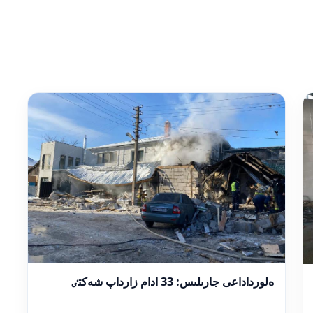
ەلورداداعى جارىلىس: 33 ادام زارداپ شەكتٸ