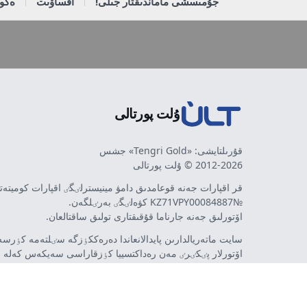
جۇمىسشى ماماندىقتار جىلى!
اقساۋىت
ەكون
ۇلت پورتالى
قۇرىلتايشى: «Tengri Gold» جشس
2012-2026 © ۇلت پورتالى
قر اقپارات جەنە قوعامدىق دامۋ مينيسترلٸگٸ اقپارات كوميتە
№KZ71VPY00084887 كۋەلٸگٸ بەرٸلگەن.
اۆتورلىق جەنە جارناما قۇقىقتارى تولىق ساقتالعان.
سايت ماتەريالدارىن پايدالانعاندا دەرەككٶزگە سٸلتەمە كٶرسەت
اۆتورلار پٸكٸرٸ مەن رەداكتسييا كٶزقاراسى سەيكەس كەلە 
مٷمكٸن. جارناما مەن حابارلاندىرۋلاردىڭ مازمۇنىنا جارناما بە