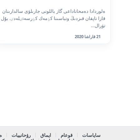
ەلوردادا دەمحاناداعى گاز باللونى جارىلۋى سالدارىنان
قازا تاپقان قىزدىڭ وتباسىنا كٶمەك كٶرسەتٸلەدٸ. بۇل
تۋرال...
21 قاراشا 2020
ساياسات
قوعام
ايماق
رۋحانييات
ە