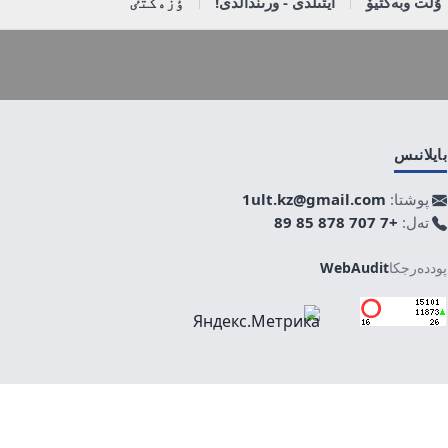
ۇلت وبەكتيۆ
ايتىلدى - ورىندالدى!
ٶزەكتٸ
بايلانىس
پوشتا:
1ult.kz@gmail.com
تەل:
+7 707 878 85 89
پوددەرجكا
WebAudit