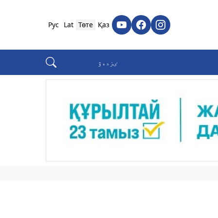
Рус
Lat
Төте
Қаз