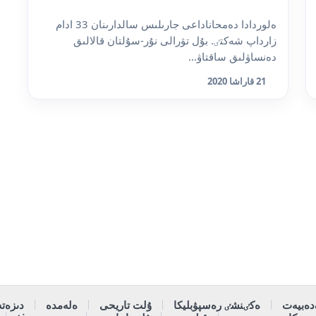
ەلوردادا دەمحاناداعى جارىلىس سالدارىنان 33 ادام
زارداپ شەكتٸ. بۇل تۋرالى نۇر-سۇلتان قالالىق
دەنساۋلىق ساقتاۋ...
21 قاراشا 2020
دەبيەت
ەكٸنشٸ رەسپۋبليكا
ۇلت تاريحى
ەلەمدە
دىزەتە