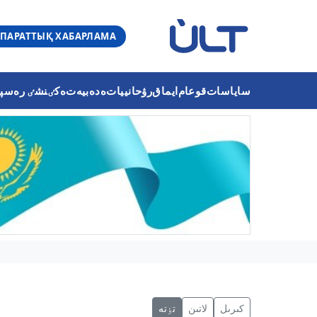
ПАРАТТЫҚ ХАБАРЛАМА
ساياسات
قوعام
ايماق
رۋحانييات
ەدەبيەت
ەكٸنشٸ رەسپۋب
كىرىل
لاتىن
تٶتە