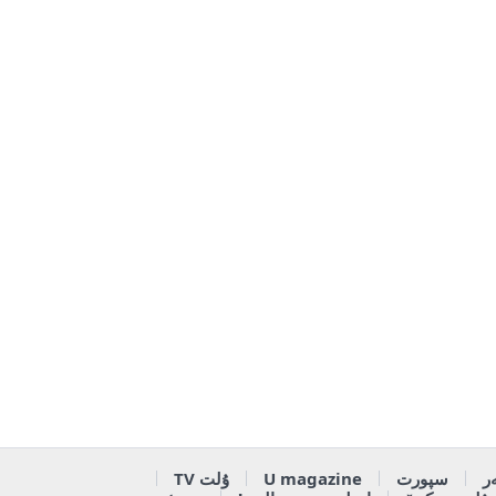
ر
سپورت
U magazine
ۇلت TV