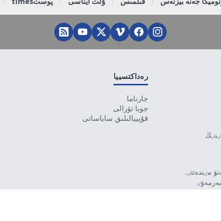
وميكا جەنە بيزنەس
قىلمىس
ۇلت ايناسى
پوستtimes
رەداكتسييا
جارناما
جوبا تۋرالى
قۇپييالىلىق ساياساتى
تٸنٸڭ
ۋ مٸندەتتٸ.
بەرمەۋٸ
رۋشٸ جاۋاپتى.