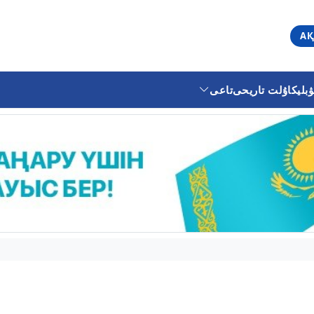
АҚ
ليكا
ۇلت تاريحى
تاعى