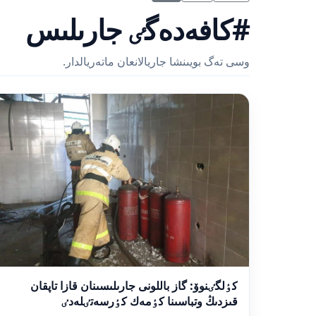
#كافەدەگٸ جارىلىس
وسى تەگ بويىنشا جاريالانعان ماتەريالدار.
كٶلگٸنوۆ: گاز باللونى جارىلىسىنان قازا تاپقان
قىزدىڭ وتباسىنا كٶمەك كٶرسەتٸلەدٸ