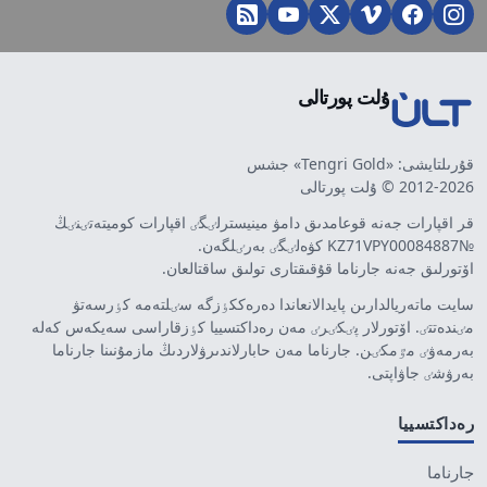
ۇلت پورتالى
قۇرىلتايشى: «Tengri Gold» جشس
2012-2026 © ۇلت پورتالى
قر اقپارات جەنە قوعامدىق دامۋ مينيسترلٸگٸ اقپارات كوميتەتٸنٸڭ
№KZ71VPY00084887 كۋەلٸگٸ بەرٸلگەن.
اۆتورلىق جەنە جارناما قۇقىقتارى تولىق ساقتالعان.
سايت ماتەريالدارىن پايدالانعاندا دەرەككٶزگە سٸلتەمە كٶرسەتۋ
مٸندەتتٸ. اۆتورلار پٸكٸرٸ مەن رەداكتسييا كٶزقاراسى سەيكەس كەلە
بەرمەۋٸ مٷمكٸن. جارناما مەن حابارلاندىرۋلاردىڭ مازمۇنىنا جارناما
بەرۋشٸ جاۋاپتى.
رەداكتسييا
جارناما