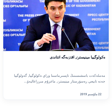
ەكولوگييا مينيسترٸ اقتٶبەگە اتتاندى
مەملەكەت باسشىسىنىڭ تاپسىرماسىنا وراي ەكولوگييا, گەولوگييا
جەنە تابيعي رەسۋرستار مينيسترٸ ماعزۇم مىرزاعاليەۆ...
22 ماۋسىم 2019