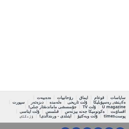
ساياسات
قوعام
ايماق
رۋحانييات
ەدەبيەت
ەكٸنشٸ رەسپۋبليكا
ۇلت تاريحى
ەلەمدە
دىزەتەر
سپورت
U magazine
ۇلت TV
جۇمىسشى ماماندىقتار جىلى!
اقساۋىت
ەكونوميكا جەنە بيزنەس
قىلمىس
ۇلت ايناسى
پوستtimes
ۇلت وبەكتيۆ
ايتىلدى - ورىندالدى!
ٶزەكتٸ