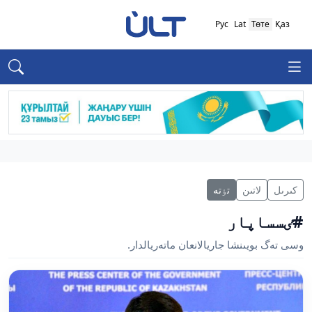
Рус
Lat
Төте
Қаз
كىرىل
لاتىن
تٶتە
#ٸسساپار
وسى تەگ بويىنشا جاريالانعان ماتەريالدار.