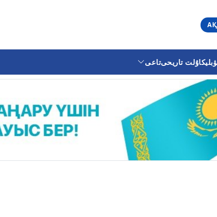
АҚ
ليكا
ۇلت تاريحى
تاعى