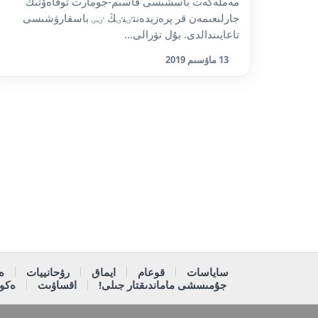
مەملەكەت باسشىسى قاسىم-جومارت توقاەۆتىڭ
جارلىعىمەن قر پرەزيدەنتٸنٸڭ ٸس باسقارۋشىسى
تاعايىندالدى. بۇل تۋرالى...
13 ماۋسىم 2019
ساياسات
قوعام
ايماق
رۋحانييات
ە
جۇمىسشى ماماندىقتار جىلى!
اقساۋىت
ەكون