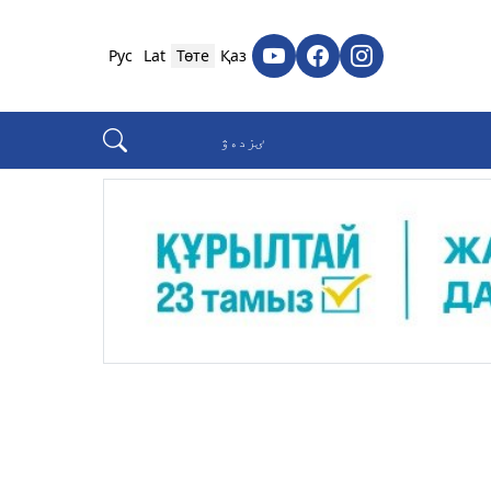
Рус
Lat
Төте
Қаз