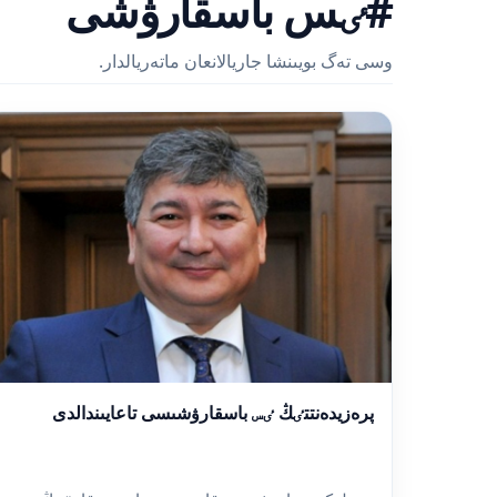
#ٸس باسقارۋشى
وسى تەگ بويىنشا جاريالانعان ماتەريالدار.
پرەزيدەنتتٸڭ ٸس باسقارۋشىسى تاعايىندالدى