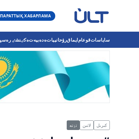
ПАРАТТЫҚ ХАБАРЛАМА
ساياسات
قوعام
ايماق
رۋحانييات
ەدەبيەت
ەكٸنشٸ رەسپۋب
كىرىل
لاتىن
تٶتە