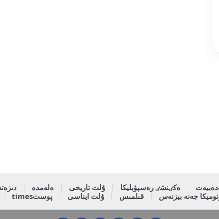
دەبيەت
ەكٸنشٸ رەسپۋبليكا
ۇلت تاريحى
ەلەمدە
دىزەتە
وميكا جەنە بيزنەس
قىلمىس
ۇلت ايناسى
پوستtimes