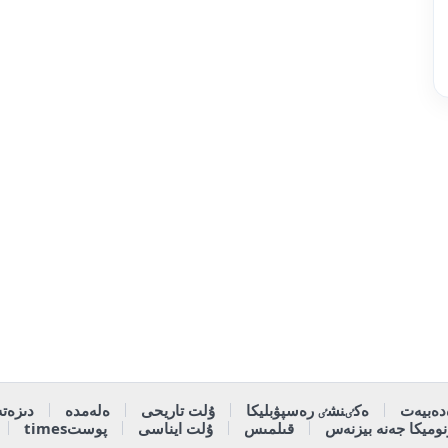
دەبيەت
ەكٸنشٸ رەسپۋبليكا
ۇلت تاريحى
ەلەمدە
دىزەتە
وميكا جەنە بيزنەس
قىلمىس
ۇلت ايناسى
پوستtimes