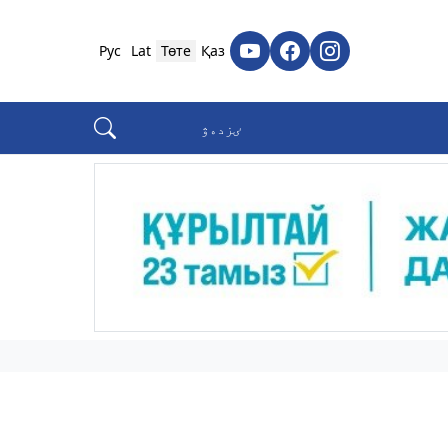
Рус
Lat
Төте
Қаз