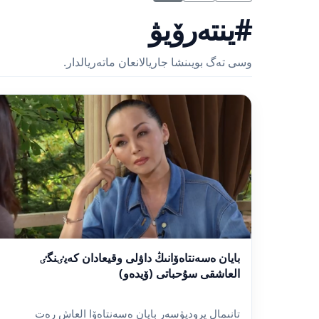
#ينتەرۆيۋ
وسى تەگ بويىنشا جاريالانعان ماتەريالدار.
بايان ەسەنتاەۆانىڭ داۋلى وقيعادان كەيٸنگٸ
العاشقى سۇحباتى (ۆيدەو)
تانىمال پروديۋسەر بايان ەسەنتاەۆا العاش رەت