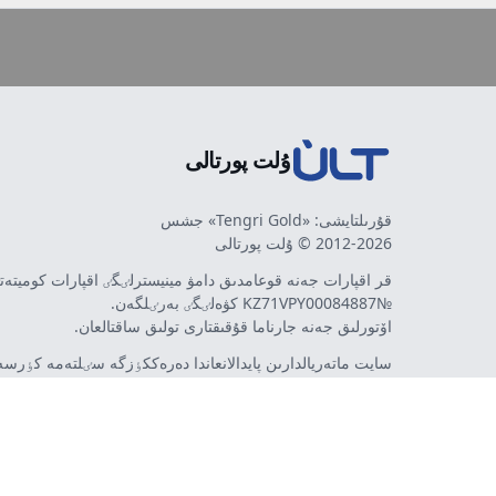
ۇلت پورتالى
قۇرىلتايشى: «Tengri Gold» جشس
2012-2026 © ۇلت پورتالى
قر اقپارات جەنە قوعامدىق دامۋ مينيسترلٸگٸ اقپارات كوميتە
№KZ71VPY00084887 كۋەلٸگٸ بەرٸلگەن.
اۆتورلىق جەنە جارناما قۇقىقتارى تولىق ساقتالعان.
سايت ماتەريالدارىن پايدالانعاندا دەرەككٶزگە سٸلتەمە كٶرسەت
اۆتورلار پٸكٸرٸ مەن رەداكتسييا كٶزقاراسى سەيكەس كەلە 
مٷمكٸن. جارناما مەن حابارلاندىرۋلاردىڭ مازمۇنىنا جارناما بە
تەۋەلسٸز ينتەرنەت-باسىلىم - ult.kz