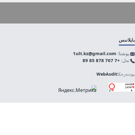
بايلانىس
پوشتا:
1ult.kz@gmail.com
تەل:
+7 707 878 85 89
پوددەرجكا
WebAudit
جوعارى