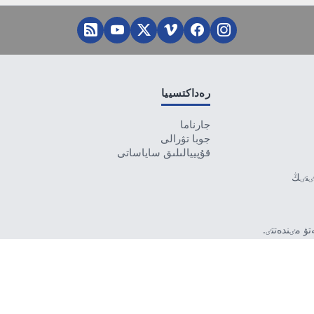
رەداكتسييا
جارناما
جوبا تۋرالى
قۇپييالىلىق ساياساتى
تٸنٸڭ
ۋ مٸندەتتٸ.
بەرمەۋٸ
رۋشٸ جاۋاپتى.