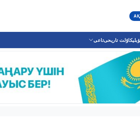
АҚ
ليكا
ۇلت تاريحى
تاعى