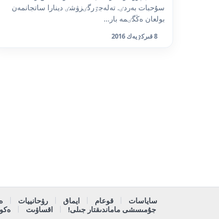
سۇحبات بەردٸ. تەلەجٷرگٸزۋشٸ دينارا ساتجانمەن
بولعان ەڭگٸمە بار...
8 قىركٷيەك 2016
ساياسات
قوعام
ايماق
رۋحانييات
ە
جۇمىسشى ماماندىقتار جىلى!
اقساۋىت
ەكون