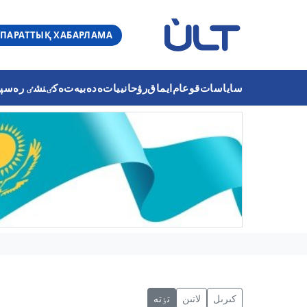
ПАРАТТЫҚ ХАБАРЛАМА
ساياسات
قوعام
ايماق
رۋحانييات
ەدەبيەت
ەكٸنشٸ رەسپۋب
كىرىل
لاتىن
تٶتە