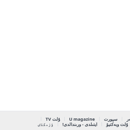
ر
سپورت
U magazine
ۇلت TV
ۇلت وبەكتيۆ
ايتىلدى - ورىندالدى!
ٶزەكتٸ