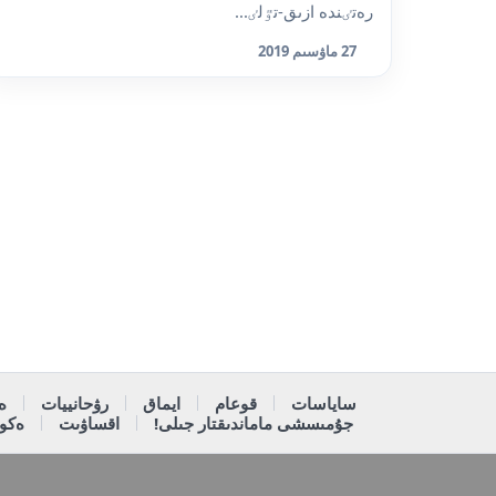
رەتٸندە ازىق-تٷلٸ...
27 ماۋسىم 2019
ساياسات
قوعام
ايماق
رۋحانييات
ە
جۇمىسشى ماماندىقتار جىلى!
اقساۋىت
ەكون