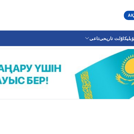
АҚ
ليكا
ۇلت تاريحى
تاعى