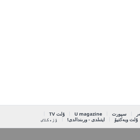
ر
سپورت
U magazine
ۇلت TV
ۇلت وبەكتيۆ
ايتىلدى - ورىندالدى!
ٶزەكتٸ