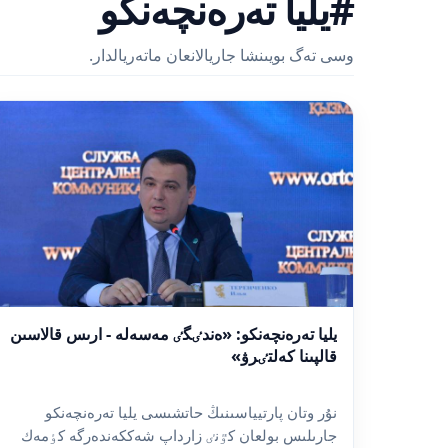
#يليا تەرەنچەنكو
وسى تەگ بويىنشا جاريالانعان ماتەريالدار.
يليا تەرەنچەنكو: «ەندٸگٸ مەسەلە - ارىس قالاسىن
قالپىنا كەلتٸرۋ»
نۇر وتان پارتيياسىنىڭ حاتشىسى يليا تەرەنچەنكو
جارىلىس بولعان كٷنٸ زارداپ شەككەندەرگە كٶمەك