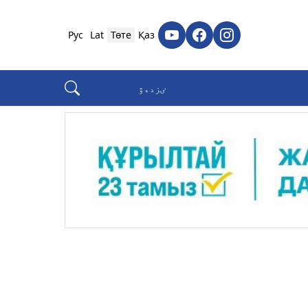
Рус
Lat
Төте
Қаз