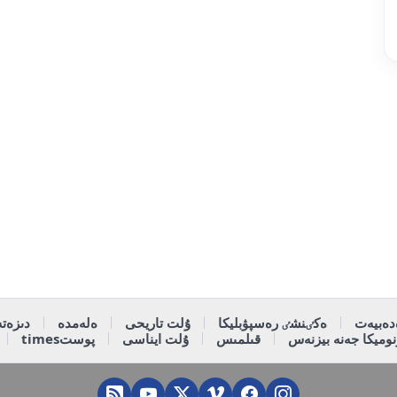
دەبيەت
ەكٸنشٸ رەسپۋبليكا
ۇلت تاريحى
ەلەمدە
دىزەتە
وميكا جەنە بيزنەس
قىلمىس
ۇلت ايناسى
پوستtimes