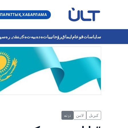
ПАРАТТЫҚ ХАБАРЛАМА
ساياسات
قوعام
ايماق
رۋحانييات
ەدەبيەت
ەكٸنشٸ رەسپۋب
كىرىل
لاتىن
تٶتە