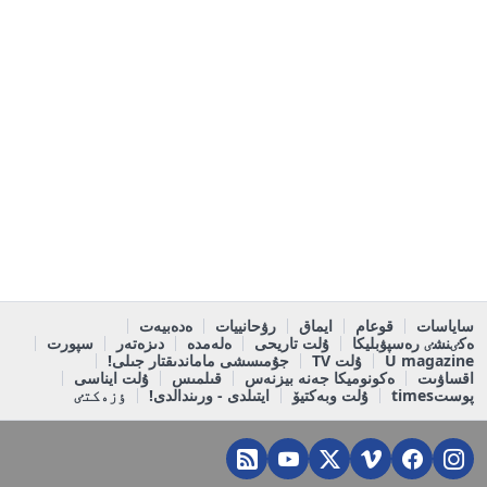
ساياسات
قوعام
ايماق
رۋحانييات
ەدەبيەت
ەكٸنشٸ رەسپۋبليكا
ۇلت تاريحى
ەلەمدە
دىزەتەر
سپورت
U magazine
ۇلت TV
جۇمىسشى ماماندىقتار جىلى!
اقساۋىت
ەكونوميكا جەنە بيزنەس
قىلمىس
ۇلت ايناسى
پوستtimes
ۇلت وبەكتيۆ
ايتىلدى - ورىندالدى!
ٶزەكتٸ