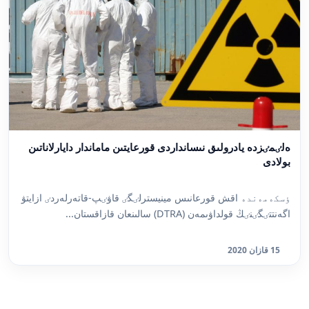
ەلٸمٸزدە يادرولىق نىسانداردى قورعايتىن ماماندار دايارلاناتىن
بولادى
ٶسكەمەندە اقش قورعانىس مينيسترلٸگٸ قاۋٸپ-قاتەرلەردٸ ازايتۋ
اگەنتتٸگٸنٸڭ قولداۋىمەن (DTRA) سالىنعان قازاقستان...
15 قازان 2020