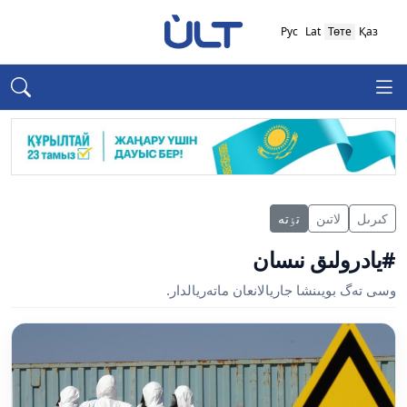
Рус
Lat
Төте
Қаз
كىرىل
لاتىن
تٶتە
#يادرولىق نىسان
وسى تەگ بويىنشا جاريالانعان ماتەريالدار.