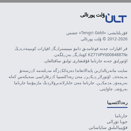
ۇلت پورتالى
قۇرىلتايشى: «Tengri Gold» جشس
2012-2026 © ۇلت پورتالى
قر اقپارات جەنە قوعامدىق دامۋ مينيسترلٸگٸ اقپارات كوميتەتٸنٸڭ
№KZ71VPY00084887 كۋەلٸگٸ بەرٸلگەن.
اۆتورلىق جەنە جارناما قۇقىقتارى تولىق ساقتالعان.
سايت ماتەريالدارىن پايدالانعاندا دەرەككٶزگە سٸلتەمە كٶرسەتۋ
مٸندەتتٸ. اۆتورلار پٸكٸرٸ مەن رەداكتسييا كٶزقاراسى سەيكەس كەلە
بەرمەۋٸ مٷمكٸن. جارناما مەن حابارلاندىرۋلاردىڭ مازمۇنىنا جارناما
بەرۋشٸ جاۋاپتى.
رەداكتسييا
جارناما
جوبا تۋرالى
قۇپييالىلىق ساياساتى