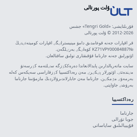
ۇلت پورتالى
قۇرىلتايشى: «Tengri Gold» جشس
2012-2026 © ۇلت پورتالى
قر اقپارات جەنە قوعامدىق دامۋ مينيسترلٸگٸ اقپارات كوميتەتٸنٸڭ
№KZ71VPY00084887 كۋەلٸگٸ بەرٸلگەن.
اۆتورلىق جەنە جارناما قۇقىقتارى تولىق ساقتالعان.
سايت ماتەريالدارىن پايدالانعاندا دەرەككٶزگە سٸلتەمە كٶرسەتۋ
مٸندەتتٸ. اۆتورلار پٸكٸرٸ مەن رەداكتسييا كٶزقاراسى سەيكەس كەلە
بەرمەۋٸ مٷمكٸن. جارناما مەن حابارلاندىرۋلاردىڭ مازمۇنىنا جارناما
بەرۋشٸ جاۋاپتى.
رەداكتسييا
جارناما
جوبا تۋرالى
قۇپييالىلىق ساياساتى