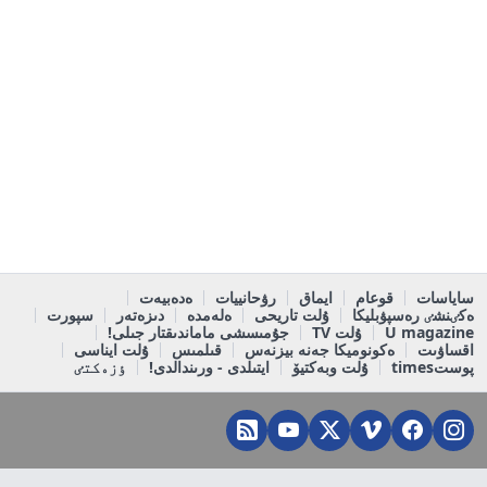
ساياسات
قوعام
ايماق
رۋحانييات
ەدەبيەت
ەكٸنشٸ رەسپۋبليكا
ۇلت تاريحى
ەلەمدە
دىزەتەر
سپورت
U magazine
ۇلت TV
جۇمىسشى ماماندىقتار جىلى!
اقساۋىت
ەكونوميكا جەنە بيزنەس
قىلمىس
ۇلت ايناسى
پوستtimes
ۇلت وبەكتيۆ
ايتىلدى - ورىندالدى!
ٶزەكتٸ