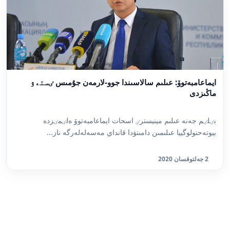
ايماعامبەتوۆ: عىلىم سالاسىندا جوو-لارمەن جۇمىس ٸستەۋ
ماڭىزدى
بٸلٸم جەنە عىلىم مينيسترٸ اسحات ايماعامبەتوۆ ەلٸمٸزدە
بيوتەحنولوگييا عىلىمىن دامىتۋدا قانداي مەسەلەلەرگە ناز...
2 جەلتوقسان 2020