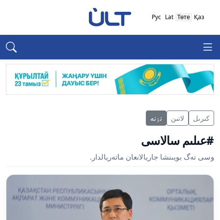
Рус
Lat
Төте
Қаз
كىرىل
لاتىن
تٶتە
#عىلىم سالاسى
وسى تەگ بويىنشا جاريالانعان ماتەريالدار.