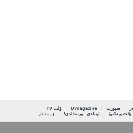
ر
سپورت
U magazine
ۇلت TV
ۇلت وبەكتيۆ
ايتىلدى - ورىندالدى!
ٶزەكتٸ