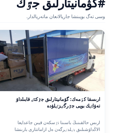
#گۋمانيتارلىق جٷك
وسى تەگ بويىنشا جاريالانعان ماتەريالدار.
ارىسقا كٶمەك: گۋمانيتارلىق جٷكتٸ قابىلداۋ
تەۋلٸك بويى جٷرگٸزٸلۋدە
ارىس حالقىنىڭ باسىنا تٷسكەن قيىن جاعدايعا
الاڭداۋشىلىق بٸلدٸرگەن ەل ازاماتتارى بارىنشا