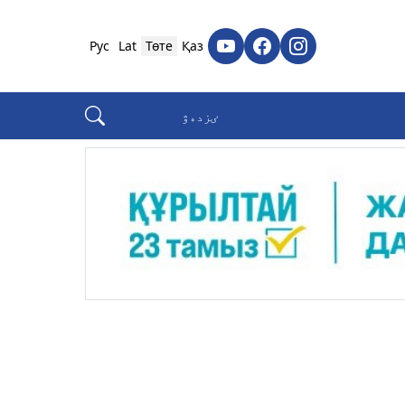
Рус
Lat
Төте
Қаз