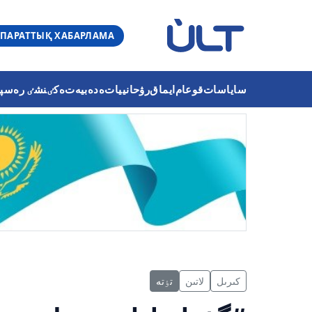
ПАРАТТЫҚ ХАБАРЛАМА
ساياسات
قوعام
ايماق
رۋحانييات
ەدەبيەت
ەكٸنشٸ رەسپۋب
كىرىل
لاتىن
تٶتە