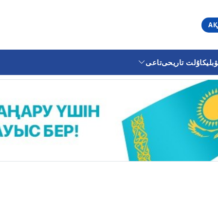
АҚ
ليكا
ۇلت تاريحى
تاعى