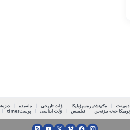
دەبيەت
ەكٸنشٸ رەسپۋبليكا
ۇلت تاريحى
ەلەمدە
دىزەتە
وميكا جەنە بيزنەس
قىلمىس
ۇلت ايناسى
پوستtimes