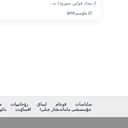
كٶمەك قولىن سوزۋدا. ە...
27 ماۋسىم 2019
ساياسات
قوعام
ايماق
رۋحانييات
ە
جۇمىسشى ماماندىقتار جىلى!
اقساۋىت
ەكون