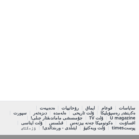
ساياسات
قوعام
ايماق
رۋحانييات
ەدەبيەت
ەكٸنشٸ رەسپۋبليكا
ۇلت تاريحى
ەلەمدە
دىزەتەر
سپورت
U magazine
ۇلت TV
جۇمىسشى ماماندىقتار جىلى!
اقساۋىت
ەكونوميكا جەنە بيزنەس
قىلمىس
ۇلت ايناسى
پوستtimes
ۇلت وبەكتيۆ
ايتىلدى - ورىندالدى!
ٶزەكتٸ