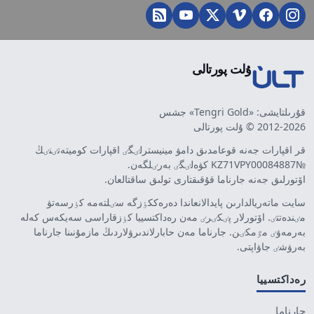
ۇلت پورتالى
قۇرىلتايشى: «Tengri Gold» جشس
2012-2026 © ۇلت پورتالى
قر اقپارات جەنە قوعامدىق دامۋ مينيسترلٸگٸ اقپارات كوميتەتٸنٸڭ
№KZ71VPY00084887 كۋەلٸگٸ بەرٸلگەن.
اۆتورلىق جەنە جارناما قۇقىقتارى تولىق ساقتالعان.
سايت ماتەريالدارىن پايدالانعاندا دەرەككٶزگە سٸلتەمە كٶرسەتۋ
مٸندەتتٸ. اۆتورلار پٸكٸرٸ مەن رەداكتسييا كٶزقاراسى سەيكەس كەلە
بەرمەۋٸ مٷمكٸن. جارناما مەن حابارلاندىرۋلاردىڭ مازمۇنىنا جارناما
بەرۋشٸ جاۋاپتى.
رەداكتسييا
جارناما