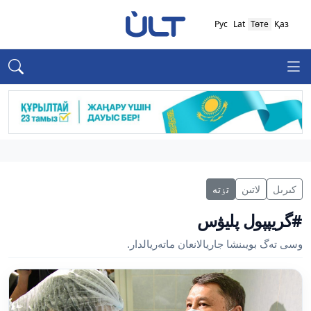
Рус
Lat
Төте
Қаз
كىرىل
لاتىن
تٶتە
#گريپپول پليۋس
وسى تەگ بويىنشا جاريالانعان ماتەريالدار.