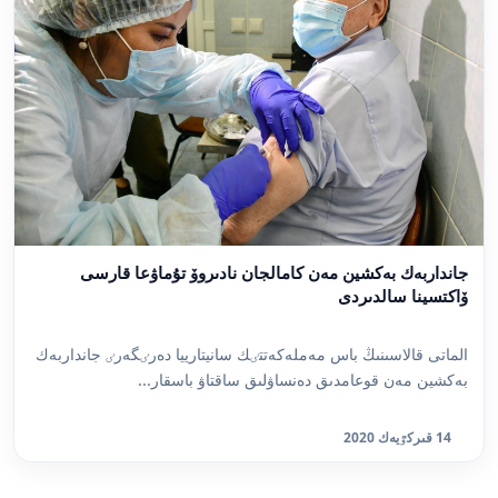
جانداربەك بەكشين مەن كامالجان نادىروۆ تۇماۋعا قارسى
ۆاكتسينا سالدىردى
الماتى قالاسىنىڭ باس مەملەكەتتٸك سانيتارييا دەرٸگەرٸ جانداربەك
بەكشين مەن قوعامدىق دەنساۋلىق ساقتاۋ باسقار...
14 قىركٷيەك 2020