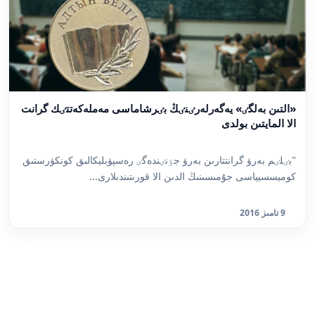
«التىن بەلگٸ» يەگەرلەرٸنٸڭ بٸرشاماسى مەملەكەتتٸك گرانت
الا المايتىن بولدى
"بٸلٸم بەرۋ گرانتتارىن بەرۋ جٶنٸندەگٸ رەسپۋبليكالىق كونكۋرستىق
كوميسسيياسى جۇمىسىنىڭ الدىن الا قورىتىندىلارى...
9 تامىز 2016