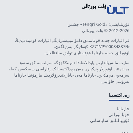
ۇلت پورتالى
قۇرىلتايشى: «Tengri Gold» جشس
2012-2026 © ۇلت پورتالى
قر اقپارات جەنە قوعامدىق دامۋ مينيسترلٸگٸ اقپارات كوميتەتٸنٸڭ
№KZ71VPY00084887 كۋەلٸگٸ بەرٸلگەن.
اۆتورلىق جەنە جارناما قۇقىقتارى تولىق ساقتالعان.
سايت ماتەريالدارىن پايدالانعاندا دەرەككٶزگە سٸلتەمە كٶرسەتۋ
مٸندەتتٸ. اۆتورلار پٸكٸرٸ مەن رەداكتسييا كٶزقاراسى سەيكەس كەلە
بەرمەۋٸ مٷمكٸن. جارناما مەن حابارلاندىرۋلاردىڭ مازمۇنىنا جارناما
بەرۋشٸ جاۋاپتى.
رەداكتسييا
جارناما
جوبا تۋرالى
قۇپييالىلىق ساياساتى