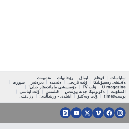
ساياسات
قوعام
ايماق
رۋحانييات
ەدەبيەت
ەكٸنشٸ رەسپۋبليكا
ۇلت تاريحى
ەلەمدە
دىزەتەر
سپورت
U magazine
ۇلت TV
جۇمىسشى ماماندىقتار جىلى!
اقساۋىت
ەكونوميكا جەنە بيزنەس
قىلمىس
ۇلت ايناسى
پوستtimes
ۇلت وبەكتيۆ
ايتىلدى - ورىندالدى!
ٶزەكتٸ