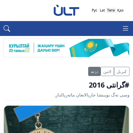
Рус
Lat
Төте
Қаз
كىرىل
لاتىن
تٶتە
#گرانتى 2016
وسى تەگ بويىنشا جاريالانعان ماتەريالدار.