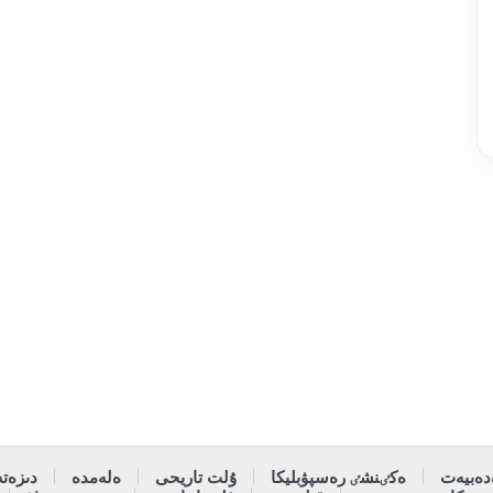
دەبيەت
ەكٸنشٸ رەسپۋبليكا
ۇلت تاريحى
ەلەمدە
دىزەتە