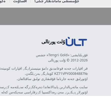
جۇمىسشى ماماندىقتار جىلى!
اقساۋىت
ەكون
ۇلت پورتالى
قۇرىلتايشى: «Tengri Gold» جشس
2012-2026 © ۇلت پورتالى
قر اقپارات جەنە قوعامدىق دامۋ مينيسترلٸگٸ اقپارات كوميتە
№KZ71VPY00084887 كۋەلٸگٸ بەرٸلگەن.
اۆتورلىق جەنە جارناما قۇقىقتارى تولىق ساقتالعان.
سايت ماتەريالدارىن پايدالانعاندا دەرەككٶزگە سٸلتەمە كٶرسەت
اۆتورلار پٸكٸرٸ مەن رەداكتسييا كٶزقاراسى سەيكەس كەلە 
مٷمكٸن. جارناما مەن حابارلاندىرۋلاردىڭ مازمۇنىنا جارناما بە