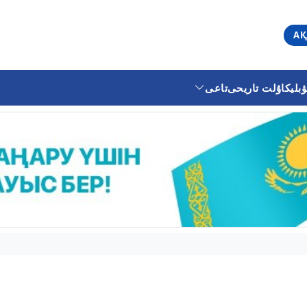
АҚ
ليكا
ۇلت تاريحى
تاعى