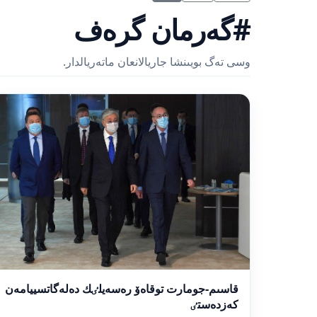
#گەرمان گرەف
وسى تەگ بويىنشا جاريالانعان ماتەريالدار.
قاسىم-جومارت توقاەۆ رەسەيلٸك دەلەگاتسييامەن
كەزدەستٸ