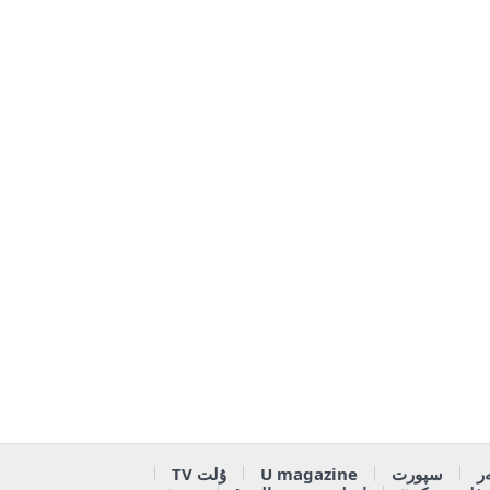
ر
سپورت
U magazine
ۇلت TV