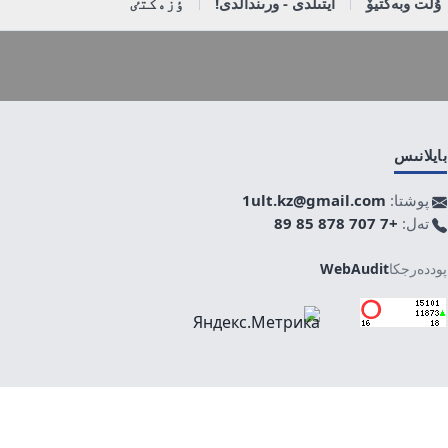
ۇلت وبەكتيۆ
ايتىلدى - ورىندالدى!
ٶزەكتٸ
بايلانىس
پوشتا:
1ult.kz@gmail.com
تەل:
+7 707 878 85 89
پوددەرجكا
WebAudit