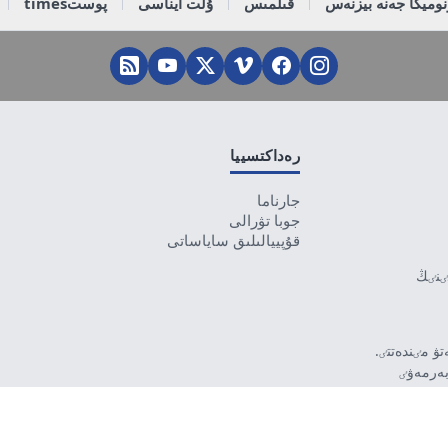
وميكا جەنە بيزنەس
قىلمىس
ۇلت ايناسى
پوستtimes
رەداكتسييا
جارناما
جوبا تۋرالى
قۇپييالىلىق ساياساتى
تٸنٸڭ
ۋ مٸندەتتٸ.
بەرمەۋٸ
رۋشٸ جاۋاپتى.