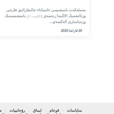
مەملەكەت باسشىسى «استانا» حالىقارالىق قارجى
ورتالىعىنىڭ الاڭىندا رەسەي ٷكٸمەتٸ باسشىسىنىڭ
ورىنباسارى الەكسەي...
20 قاراشا 2020
ساياسات
قوعام
ايماق
رۋحانييات
ە