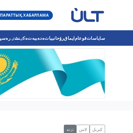
ПАРАТТЫҚ ХАБАРЛАМА
ساياسات
قوعام
ايماق
رۋحانييات
ەدەبيەت
ەكٸنشٸ رەسپۋب
كىرىل
لاتىن
تٶتە