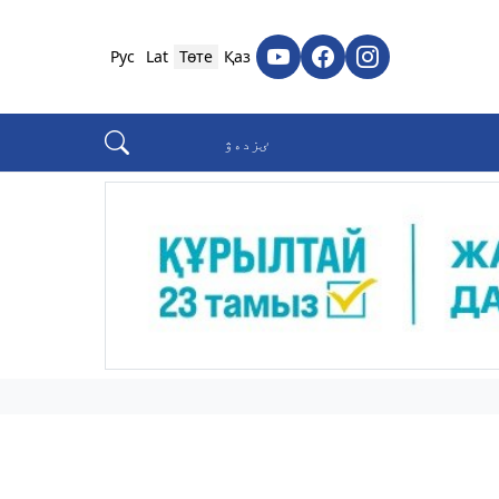
Рус
Lat
Төте
Қаз