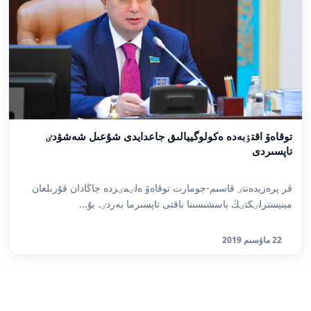
توقاەۆ اقتٶبەدە ەكولوگييالىق جاعدايدى شۇعىل شەشۋدٸ
تاپسىردى
قر پرەزيدەنتٸ قاسىم-جومارت توقاەۆ ەلٸمٸزدە جاڭادان قۇرىلعان
مينيسترلٸكتٸڭ باسشىسىنا ناقتى تاپسىرما بەردٸ. بۇ...
22 ماۋسىم 2019