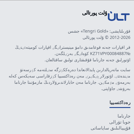
ۇلت پورتالى
قۇرىلتايشى: «Tengri Gold» جشس
2012-2026 © ۇلت پورتالى
قر اقپارات جەنە قوعامدىق دامۋ مينيسترلٸگٸ اقپارات كوميتەتٸنٸڭ
№KZ71VPY00084887 كۋەلٸگٸ بەرٸلگەن.
اۆتورلىق جەنە جارناما قۇقىقتارى تولىق ساقتالعان.
سايت ماتەريالدارىن پايدالانعاندا دەرەككٶزگە سٸلتەمە كٶرسەتۋ
مٸندەتتٸ. اۆتورلار پٸكٸرٸ مەن رەداكتسييا كٶزقاراسى سەيكەس كەلە
بەرمەۋٸ مٷمكٸن. جارناما مەن حابارلاندىرۋلاردىڭ مازمۇنىنا جارناما
بەرۋشٸ جاۋاپتى.
رەداكتسييا
جارناما
جوبا تۋرالى
قۇپييالىلىق ساياساتى