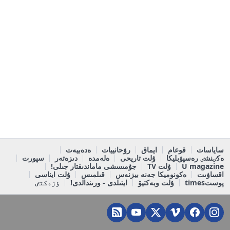
ساياسات
قوعام
ايماق
رۋحانييات
ەدەبيەت
ەكٸنشٸ رەسپۋبليكا
ۇلت تاريحى
ەلەمدە
دىزەتەر
سپورت
U magazine
ۇلت TV
جۇمىسشى ماماندىقتار جىلى!
اقساۋىت
ەكونوميكا جەنە بيزنەس
قىلمىس
ۇلت ايناسى
پوستtimes
ۇلت وبەكتيۆ
ايتىلدى - ورىندالدى!
ٶزەكتٸ