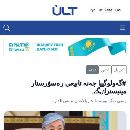
Рус
Lat
Төте
Қаз
كىرىل
لاتىن
تٶتە
#گەولوگييا جەنە تابيعي رەسۋرستار
مينيسترلٸگٸ
وسى تەگ بويىنشا جاريالانعان ماتەريالدار.