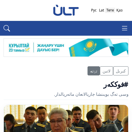
Рус
Lat
Төте
Қаз
كىرىل
لاتىن
تٶتە
#فوككەر
وسى تەگ بويىنشا جاريالانعان ماتەريالدار.