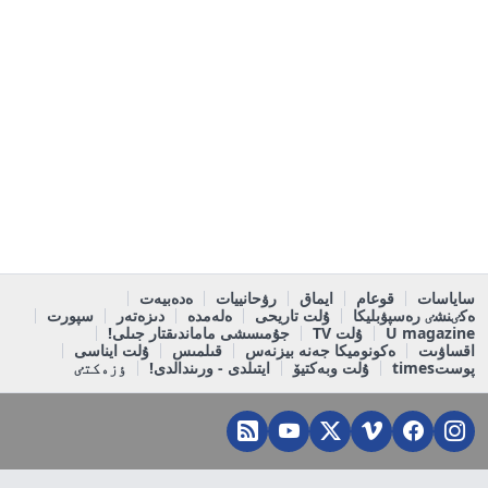
ساياسات
قوعام
ايماق
رۋحانييات
ەدەبيەت
ەكٸنشٸ رەسپۋبليكا
ۇلت تاريحى
ەلەمدە
دىزەتەر
سپورت
U magazine
ۇلت TV
جۇمىسشى ماماندىقتار جىلى!
اقساۋىت
ەكونوميكا جەنە بيزنەس
قىلمىس
ۇلت ايناسى
پوستtimes
ۇلت وبەكتيۆ
ايتىلدى - ورىندالدى!
ٶزەكتٸ