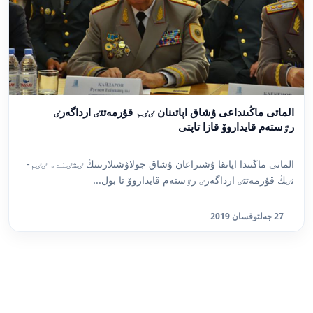
الماتى ماڭىنداعى ۇشاق اپاتىنان ٸٸم قۇرمەتتٸ ارداگەرٸ
رٷستەم قايداروۆ قازا تاپتى
الماتى ماڭىندا اپاتقا ۇشىراعان ۇشاق جولاۋشىلارىنىڭ ٸشٸندە ٸٸم-
نٸڭ قۇرمەتتٸ ارداگەرٸ رٷستەم قايداروۆ تا بول...
27 جەلتوقسان 2019