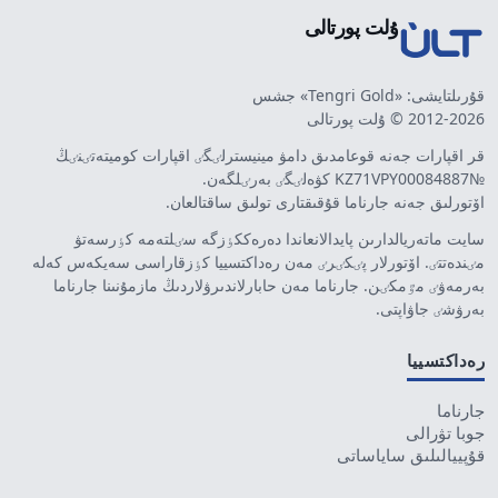
ۇلت پورتالى
قۇرىلتايشى: «Tengri Gold» جشس
2012-2026 © ۇلت پورتالى
قر اقپارات جەنە قوعامدىق دامۋ مينيسترلٸگٸ اقپارات كوميتەتٸنٸڭ
№KZ71VPY00084887 كۋەلٸگٸ بەرٸلگەن.
اۆتورلىق جەنە جارناما قۇقىقتارى تولىق ساقتالعان.
سايت ماتەريالدارىن پايدالانعاندا دەرەككٶزگە سٸلتەمە كٶرسەتۋ
مٸندەتتٸ. اۆتورلار پٸكٸرٸ مەن رەداكتسييا كٶزقاراسى سەيكەس كەلە
بەرمەۋٸ مٷمكٸن. جارناما مەن حابارلاندىرۋلاردىڭ مازمۇنىنا جارناما
بەرۋشٸ جاۋاپتى.
رەداكتسييا
جارناما
جوبا تۋرالى
قۇپييالىلىق ساياساتى