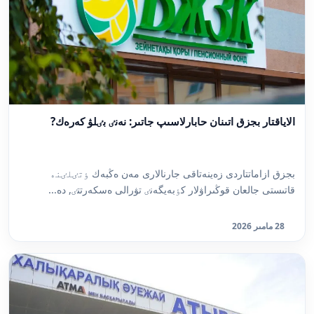
الاياقتار بجزق اتىنان حابارلاسىپ جاتىر: نەنٸ بٸلۋ كەرەك?
بجزق ازاماتتاردى زەينەتاقى جارنالارى مەن ەڭبەك ٶتٸلٸنە
قاتىستى جالعان قوڭىراۋلار كٶبەيگەنٸ تۋرالى ەسكەرتتٸ, دە...
28 مامىر 2026