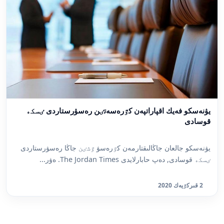
يۋنەسكو فەيك اقپاراتپەن كٷرەسەتٸن رەسۋرستاردى ٸسكە
قوسادى
يۋنەسكو جالعان جاڭالىقتارمەن كٷرەسۋ ٷشٸن جاڭا رەسۋرستاردى
ٸسكە قوسادى, دەپ حابارلايدى The Jordan Times. ەۋر...
2 قىركٷيەك 2020