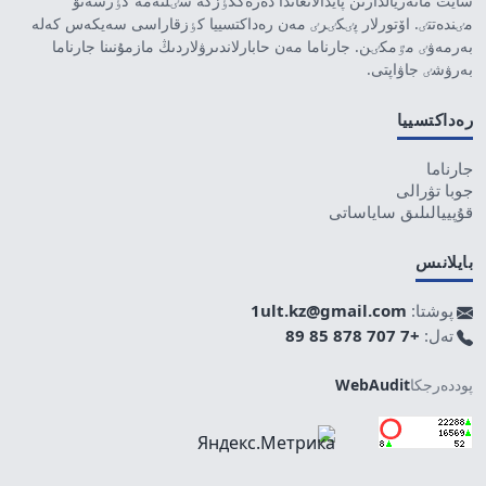
سايت ماتەريالدارىن پايدالانعاندا دەرەككٶزگە سٸلتەمە كٶرسەتۋ
مٸندەتتٸ. اۆتورلار پٸكٸرٸ مەن رەداكتسييا كٶزقاراسى سەيكەس كەلە
بەرمەۋٸ مٷمكٸن. جارناما مەن حابارلاندىرۋلاردىڭ مازمۇنىنا جارناما
بەرۋشٸ جاۋاپتى.
رەداكتسييا
جارناما
جوبا تۋرالى
قۇپييالىلىق ساياساتى
بايلانىس
پوشتا:
1ult.kz@gmail.com
تەل:
+7 707 878 85 89
پوددەرجكا
WebAudit