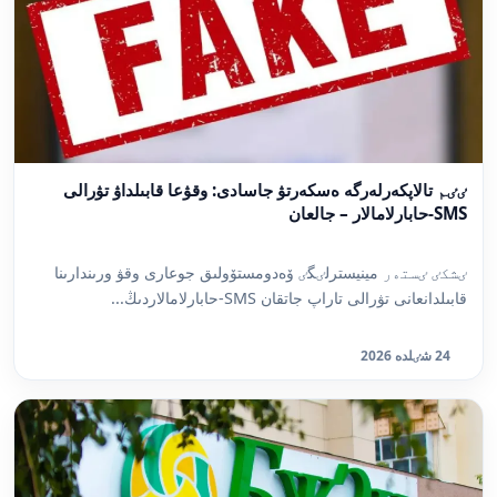
ٸٸم تالاپكەرلەرگە ەسكەرتۋ جاسادى: وقۋعا قابىلداۋ تۋرالى
SMS-حابارلامالار – جالعان
ٸشكٸ ٸستەر مينيسترلٸگٸ ۆەدومستۆولىق جوعارى وقۋ ورىندارىنا
قابىلدانعانى تۋرالى تاراپ جاتقان SMS-حابارلامالاردىڭ...
24 شٸلدە 2026