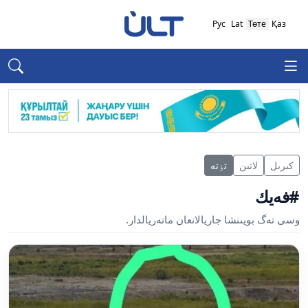
Рус
Lat
Төте
Қаз
كىرىل
لاتىن
تٶتە
#فەيك
وسى تەگ بويىنشا جاريالانعان ماتەريالدار.