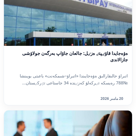
ەۋەجايدا قاۋٸپتٸ ەزٸل: جالعان جاۋاپ بەرگەن جولاۋشى
جازالاندى
اتىراۋ حالىقارالىق ەۋەجايىندا «اتىراۋ–شىمكەنت» باعىتى بويىنشا
№788 رەيسكە تٸركەلۋ كەزٸندە 34 جاستاعى تٷركٸستان...
20 مامىر 2026