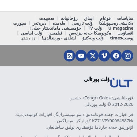
ساياسات
قوعام
ايماق
رۋحانييات
ەدەبيەت
ەكٸنشٸ رەسپۋبليكا
ۇلت تاريحى
ەلەمدە
دىزەتەر
سپورت
U magazine
ۇلت TV
جۇمىسشى ماماندىقتار جىلى!
اقساۋىت
ەكونوميكا جەنە بيزنەس
قىلمىس
ۇلت ايناسى
پوستtimes
ۇلت وبەكتيۆ
ايتىلدى - ورىندالدى!
ٶزەكتٸ
ۇلت پورتالى
قۇرىلتايشى: «Tengri Gold» جشس
2012-2026 © ۇلت پورتالى
قر اقپارات جەنە قوعامدىق دامۋ مينيسترلٸگٸ اقپارات كوميتەتٸنٸڭ
№KZ71VPY00084887 كۋەلٸگٸ بەرٸلگەن.
اۆتورلىق جەنە جارناما قۇقىقتارى تولىق ساقتالعان.