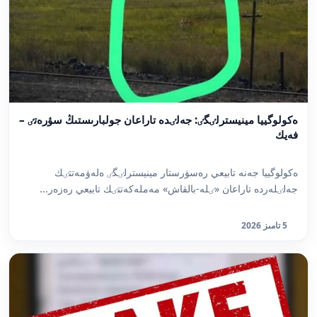
ەكولوگييا مينيسترلٸگٸ: جەلٸدە تاراعان جولبارىستىڭ سۋرەتٸ –
فەيك
ەكولوگييا جەنە تابيعي رەسۋرستار مينيسترلٸگٸ ەلەۋمەتتٸك
جەلٸلەردە تاراعان «ٸلە-بالقاش» مەملەكەتتٸك تابيعي رەزەر...
5 تامىز 2026