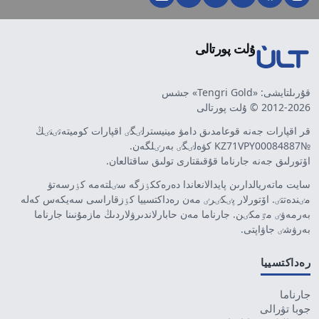
ۇلت پورتالى
قۇرىلتايشى: «Tengri Gold» جشس
2012-2026 © ۇلت پورتالى
قر اقپارات جەنە قوعامدىق دامۋ مينيسترلٸگٸ اقپارات كوميتەتٸنٸڭ
№KZ71VPY00084887 كۋەلٸگٸ بەرٸلگەن.
اۆتورلىق جەنە جارناما قۇقىقتارى تولىق ساقتالعان.
سايت ماتەريالدارىن پايدالانعاندا دەرەككٶزگە سٸلتەمە كٶرسەتۋ
مٸندەتتٸ. اۆتورلار پٸكٸرٸ مەن رەداكتسييا كٶزقاراسى سەيكەس كەلە
بەرمەۋٸ مٷمكٸن. جارناما مەن حابارلاندىرۋلاردىڭ مازمۇنىنا جارناما
بەرۋشٸ جاۋاپتى.
رەداكتسييا
جارناما
جوبا تۋرالى