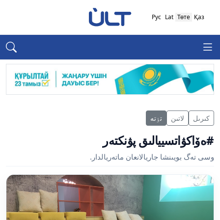
Рус
Lat
Төте
Қаз
كىرىل
لاتىن
تٶتە
#ەۆاكۋاتسييالىق پۋنكتەر
وسى تەگ بويىنشا جاريالانعان ماتەريالدار.