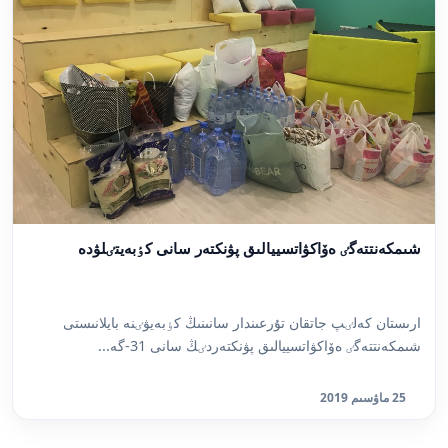
شىمكەنتتەگٸ ەۆاكۋاتسييالىق پۋنكتەر سانى كٶبەيتٸلۋدە
ارىستان كەلٸپ جاتقان تۇرعىندار سانىنىڭ كٶبەيۋٸنە بايلانىستى
شىمكەنتتەگٸ ەۆاكۋاتسييالىق پۋنكتەردٸڭ سانى 31-گە...
25 ماۋسىم 2019