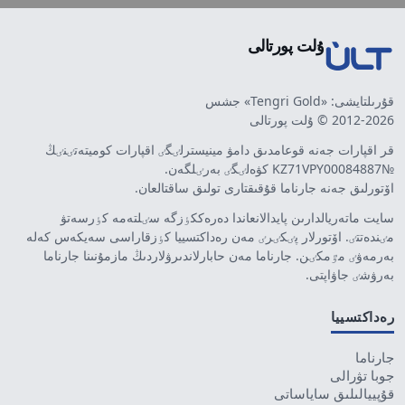
ۇلت پورتالى
قۇرىلتايشى: «Tengri Gold» جشس
2012-2026 © ۇلت پورتالى
قر اقپارات جەنە قوعامدىق دامۋ مينيسترلٸگٸ اقپارات كوميتەتٸنٸڭ
№KZ71VPY00084887 كۋەلٸگٸ بەرٸلگەن.
اۆتورلىق جەنە جارناما قۇقىقتارى تولىق ساقتالعان.
سايت ماتەريالدارىن پايدالانعاندا دەرەككٶزگە سٸلتەمە كٶرسەتۋ
مٸندەتتٸ. اۆتورلار پٸكٸرٸ مەن رەداكتسييا كٶزقاراسى سەيكەس كەلە
بەرمەۋٸ مٷمكٸن. جارناما مەن حابارلاندىرۋلاردىڭ مازمۇنىنا جارناما
بەرۋشٸ جاۋاپتى.
رەداكتسييا
جارناما
جوبا تۋرالى
قۇپييالىلىق ساياساتى