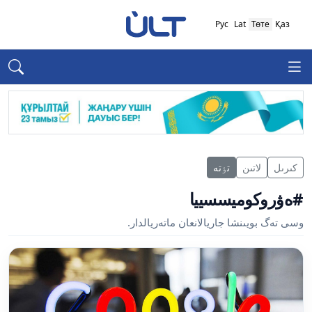
Рус
Lat
Төте
Қаз
كىرىل
لاتىن
تٶتە
#ەۋروكوميسسييا
وسى تەگ بويىنشا جاريالانعان ماتەريالدار.