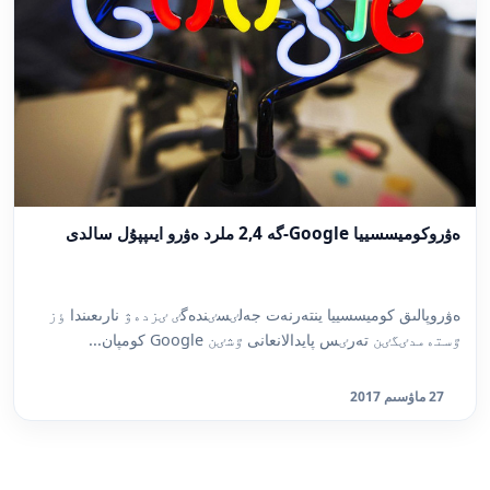
ەۋروكوميسسييا Google-گە 2,4 ملرد ەۋرو ايىپپۇل سالدى
ەۋروپالىق كوميسسييا ينتەرنەت جەلٸسٸندەگٸ ٸزدەۋ نارىعىندا ٶز
ٷستەمدٸگٸن تەرٸس پايدالانعانى ٷشٸن Google كومپان...
27 ماۋسىم 2017