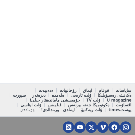
ساياسات
قوعام
ايماق
رۋحانييات
ەدەبيەت
ەكٸنشٸ رەسپۋبليكا
ۇلت تاريحى
ەلەمدە
دىزەتەر
سپورت
U magazine
ۇلت TV
جۇمىسشى ماماندىقتار جىلى!
اقساۋىت
ەكونوميكا جەنە بيزنەس
قىلمىس
ۇلت ايناسى
پوستtimes
ۇلت وبەكتيۆ
ايتىلدى - ورىندالدى!
ٶزەكتٸ