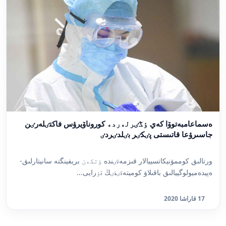
ەسماعامبەتوۆا كەي ٶڭٸرلەردە كوروناۆيرۋس فاكتٸلەرٸن
جاسىرۋعا قاتىستى پٸكٸر بٸلدٸردٸ
ورتالىق كوممۋنيكاتسييالار قىزمەتٸندە ٶتكەن بريفينگتە سانيتارلىق-
ەپيدەميولوگييالىق باقىلاۋ كوميتەتٸنٸڭ تٶرايى...
17 قاراشا 2020