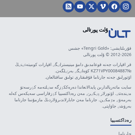
ۇلت پورتالى
قۇرىلتايشى: «Tengri Gold» جشس
2012-2026 © ۇلت پورتالى
قر اقپارات جەنە قوعامدىق دامۋ مينيسترلٸگٸ اقپارات كوميتەتٸنٸڭ
№KZ71VPY00084887 كۋەلٸگٸ بەرٸلگەن.
اۆتورلىق جەنە جارناما قۇقىقتارى تولىق ساقتالعان.
سايت ماتەريالدارىن پايدالانعاندا دەرەككٶزگە سٸلتەمە كٶرسەتۋ
مٸندەتتٸ. اۆتورلار پٸكٸرٸ مەن رەداكتسييا كٶزقاراسى سەيكەس كەلە
بەرمەۋٸ مٷمكٸن. جارناما مەن حابارلاندىرۋلاردىڭ مازمۇنىنا جارناما
بەرۋشٸ جاۋاپتى.
رەداكتسييا
جارناما