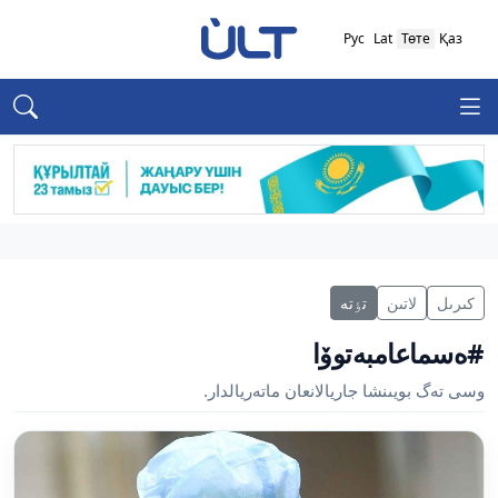
Рус
Lat
Төте
Қаз
كىرىل
لاتىن
تٶتە
#ەسماعامبەتوۆا
وسى تەگ بويىنشا جاريالانعان ماتەريالدار.