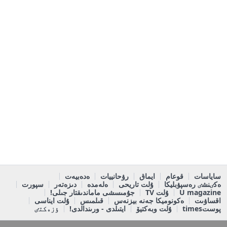
ساياسات
قوعام
ايماق
رۋحانييات
ەدەبيەت
ەكٸنشٸ رەسپۋبليكا
ۇلت تاريحى
ەلەمدە
دىزەتەر
سپورت
U magazine
ۇلت TV
جۇمىسشى ماماندىقتار جىلى!
اقساۋىت
ەكونوميكا جەنە بيزنەس
قىلمىس
ۇلت ايناسى
پوستtimes
ۇلت وبەكتيۆ
ايتىلدى - ورىندالدى!
ٶزەكتٸ