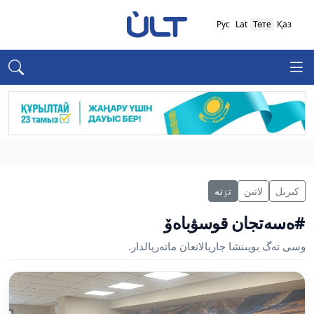
Рус
Lat
Төте
Қаз
كىرىل
لاتىن
تٶتە
#ەسەتجان قوسۋباەۆ
وسى تەگ بويىنشا جاريالانعان ماتەريالدار.