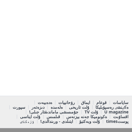
ساياسات
قوعام
ايماق
رۋحانييات
ەدەبيەت
ەكٸنشٸ رەسپۋبليكا
ۇلت تاريحى
ەلەمدە
دىزەتەر
سپورت
U magazine
ۇلت TV
جۇمىسشى ماماندىقتار جىلى!
اقساۋىت
ەكونوميكا جەنە بيزنەس
قىلمىس
ۇلت ايناسى
پوستtimes
ۇلت وبەكتيۆ
ايتىلدى - ورىندالدى!
ٶزەكتٸ