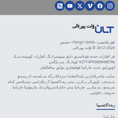
ۇلت پورتالى
قۇرىلتايشى: «Tengri Gold» جشس
2012-2026 © ۇلت پورتالى
قر اقپارات جەنە قوعامدىق دامۋ مينيسترلٸگٸ اقپارات كوميتەتٸنٸڭ
№KZ71VPY00084887 كۋەلٸگٸ بەرٸلگەن.
اۆتورلىق جەنە جارناما قۇقىقتارى تولىق ساقتالعان.
سايت ماتەريالدارىن پايدالانعاندا دەرەككٶزگە سٸلتەمە كٶرسەتۋ
مٸندەتتٸ. اۆتورلار پٸكٸرٸ مەن رەداكتسييا كٶزقاراسى سەيكەس كەلە
بەرمەۋٸ مٷمكٸن. جارناما مەن حابارلاندىرۋلاردىڭ مازمۇنىنا جارناما
بەرۋشٸ جاۋاپتى.
رەداكتسييا
جارناما