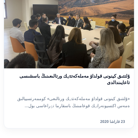
ۇلتتىق كينونى قولداۋ مەملەكەتتٸك ورتالىعىنىڭ باسشىسى
تاعايىندالدى
«ۇلتتىق كينونى قولداۋ مەملەكەتتٸك ورتالىعى» كوممەرتسييالىق
ەمەس اكتسيونەرلٸك قوعامىنىڭ باسقارما تٶراعاسى بول...
23 قاراشا 2020