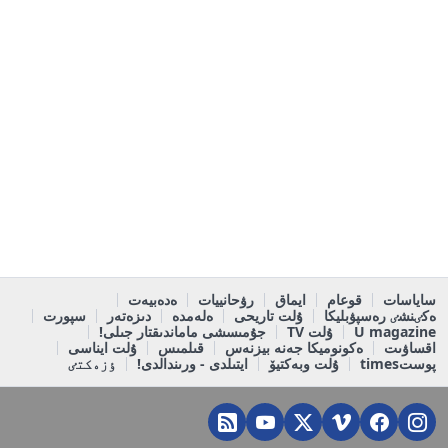
ساياسات
قوعام
ايماق
رۋحانييات
ەدەبيەت
ەكٸنشٸ رەسپۋبليكا
ۇلت تاريحى
ەلەمدە
دىزەتەر
سپورت
U magazine
ۇلت TV
جۇمىسشى ماماندىقتار جىلى!
اقساۋىت
ەكونوميكا جەنە بيزنەس
قىلمىس
ۇلت ايناسى
پوستtimes
ۇلت وبەكتيۆ
ايتىلدى - ورىندالدى!
ٶزەكتٸ