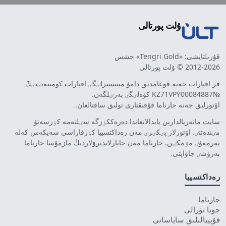
ۇلت پورتالى
قۇرىلتايشى: «Tengri Gold» جشس
2012-2026 © ۇلت پورتالى
قر اقپارات جەنە قوعامدىق دامۋ مينيسترلٸگٸ اقپارات كوميتەتٸنٸڭ
№KZ71VPY00084887 كۋەلٸگٸ بەرٸلگەن.
اۆتورلىق جەنە جارناما قۇقىقتارى تولىق ساقتالعان.
سايت ماتەريالدارىن پايدالانعاندا دەرەككٶزگە سٸلتەمە كٶرسەتۋ
مٸندەتتٸ. اۆتورلار پٸكٸرٸ مەن رەداكتسييا كٶزقاراسى سەيكەس كەلە
بەرمەۋٸ مٷمكٸن. جارناما مەن حابارلاندىرۋلاردىڭ مازمۇنىنا جارناما
بەرۋشٸ جاۋاپتى.
رەداكتسييا
جارناما
جوبا تۋرالى
قۇپييالىلىق ساياساتى