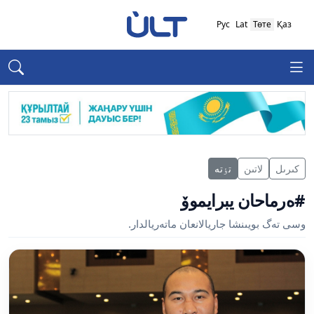
Рус
Lat
Төте
Қаз
كىرىل
لاتىن
تٶتە
#ەرماحان يبرايموۆ
وسى تەگ بويىنشا جاريالانعان ماتەريالدار.