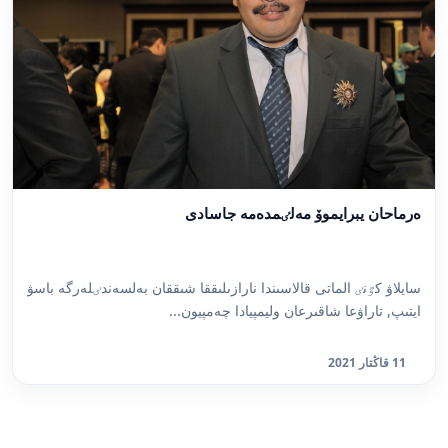
ەرماحان يبرايموۆ مەلٸمدەمە جاسادى
سايلاۋ كٷنٸ الماتى قالاسىندا نارازىلىققا شىققان بەلسەندٸلەرگە باسۋ
ايتىپ, تاراۋعا شاقىرعان وليمپيادا چەمپيون...
11 قاڭتار 2021