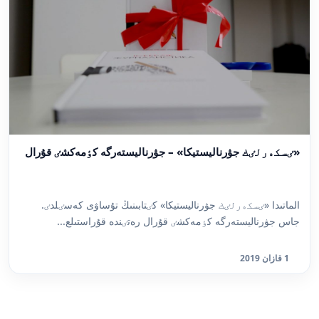
«ٸسكەرلٸك جۋرناليستيكا» – جۋرناليستەرگە كٶمەكشٸ قۇرال
الماتىدا «ٸسكەرلٸك جۋرناليستيكا» كٸتابىنىڭ تۇساۋى كەسٸلدٸ.
جاس جۋرناليستەرگە كٶمەكشٸ قۇرال رەتٸندە قۇراستىلع...
1 قازان 2019