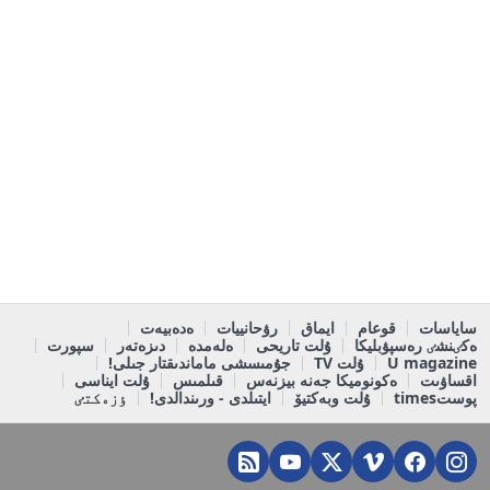
ساياسات
قوعام
ايماق
رۋحانييات
ەدەبيەت
ەكٸنشٸ رەسپۋبليكا
ۇلت تاريحى
ەلەمدە
دىزەتەر
سپورت
U magazine
ۇلت TV
جۇمىسشى ماماندىقتار جىلى!
اقساۋىت
ەكونوميكا جەنە بيزنەس
قىلمىس
ۇلت ايناسى
پوستtimes
ۇلت وبەكتيۆ
ايتىلدى - ورىندالدى!
ٶزەكتٸ