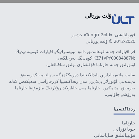
ۇلت پورتالى
قۇرىلتايشى: «Tengri Gold» جشس
2012-2026 © ۇلت پورتالى
قر اقپارات جەنە قوعامدىق دامۋ مينيسترلٸگٸ اقپارات كوميتەتٸنٸڭ
№KZ71VPY00084887 كۋەلٸگٸ بەرٸلگەن.
اۆتورلىق جەنە جارناما قۇقىقتارى تولىق ساقتالعان.
سايت ماتەريالدارىن پايدالانعاندا دەرەككٶزگە سٸلتەمە كٶرسەتۋ
مٸندەتتٸ. اۆتورلار پٸكٸرٸ مەن رەداكتسييا كٶزقاراسى سەيكەس كەلە
بەرمەۋٸ مٷمكٸن. جارناما مەن حابارلاندىرۋلاردىڭ مازمۇنىنا جارناما
بەرۋشٸ جاۋاپتى.
رەداكتسييا
جارناما
جوبا تۋرالى
قۇپييالىلىق ساياساتى