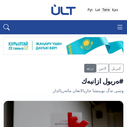
Рус
Lat
Төте
Қаз
كىرىل
لاتىن
تٶتە
#ەربول ازانبەك
وسى تەگ بويىنشا جاريالانعان ماتەريالدار.