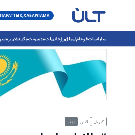
ПАРАТТЫҚ ХАБАРЛАМА
ساياسات
قوعام
ايماق
رۋحانييات
ەدەبيەت
ەكٸنشٸ رەسپۋب
كىرىل
لاتىن
تٶتە