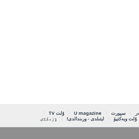
ر
سپورت
U magazine
ۇلت TV
ۇلت وبەكتيۆ
ايتىلدى - ورىندالدى!
ٶزەكتٸ