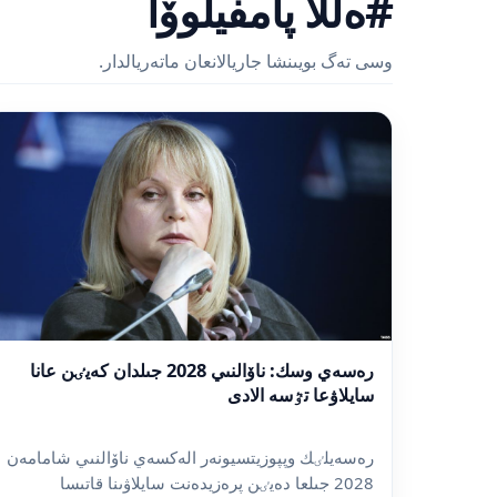
#ەللا پامفيلوۆا
وسى تەگ بويىنشا جاريالانعان ماتەريالدار.
رەسەي وسك: ناۆالنىي 2028 جىلدان كەيٸن عانا
سايلاۋعا تٷسە الادى
رەسەيلٸك وپپوزيتسيونەر الەكسەي ناۆالنىي شامامەن
2028 جىلعا دەيٸن پرەزيدەنت سايلاۋىنا قاتىسا