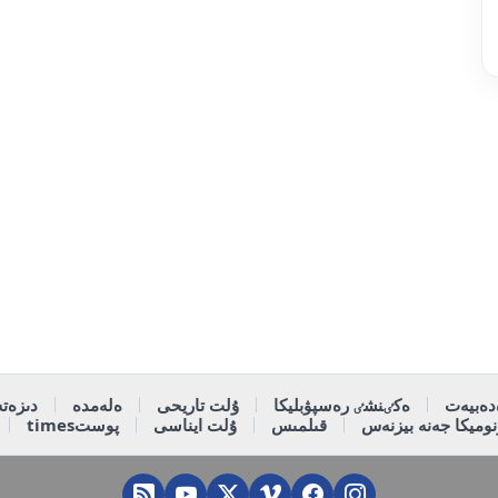
دەبيەت
ەكٸنشٸ رەسپۋبليكا
ۇلت تاريحى
ەلەمدە
دىزەتە
وميكا جەنە بيزنەس
قىلمىس
ۇلت ايناسى
پوستtimes