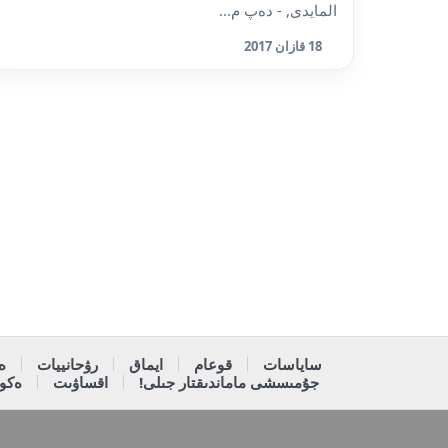
المايدى, - دەپ م...
18 قازان 2017
ساياسات
قوعام
ايماق
رۋحانييات
ە
جۇمىسشى ماماندىقتار جىلى!
اقساۋىت
ەكون