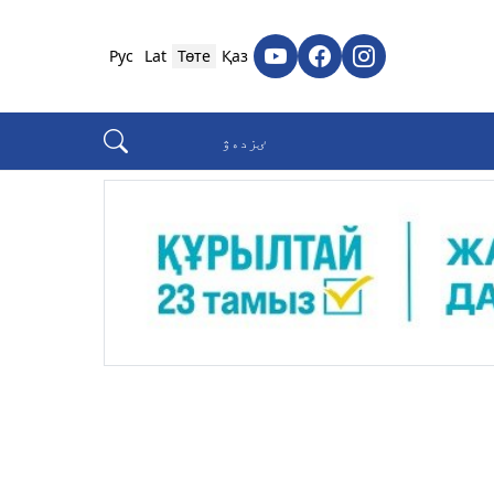
Рус
Lat
Төте
Қаз