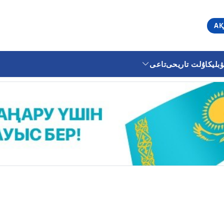
АҚ
ليكا
ۇلت تاريحى
تاعى