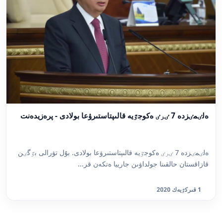
ەلٸمٸزدە 7 ٸرٸ ەكوجٷيە قالىپتاستىرۋعا بولادى - پرەزيدەنت
ەلٸمٸزدە 7 ٸرٸ ەكوجٷيە قالىپتاستىرۋعا بولادى. بۇل تۋرالى بٷگٸن
قازاقستان حالقىنا جولداۋىن جارييا ەتكەن قر...
1 قىركٷيەك 2020