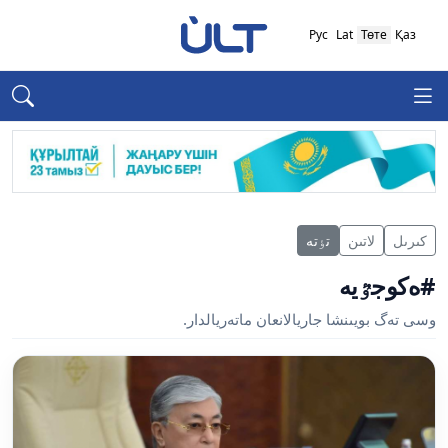
Рус
Lat
Төте
Қаз
كىرىل
لاتىن
تٶتە
#ەكوجٷيە
وسى تەگ بويىنشا جاريالانعان ماتەريالدار.