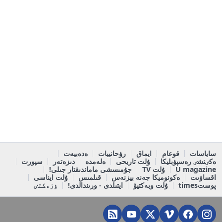
ساياسات
قوعام
ايماق
رۋحانييات
ەدەبيەت
ەكٸنشٸ رەسپۋبليكا
ۇلت تاريحى
ەلەمدە
دىزەتەر
سپورت
U magazine
ۇلت TV
جۇمىسشى ماماندىقتار جىلى!
اقساۋىت
ەكونوميكا جەنە بيزنەس
قىلمىس
ۇلت ايناسى
پوستtimes
ۇلت وبەكتيۆ
ايتىلدى - ورىندالدى!
ٶزەكتٸ