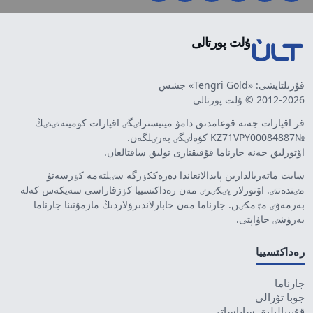
ۇلت پورتالى
قۇرىلتايشى: «Tengri Gold» جشس
2012-2026 © ۇلت پورتالى
قر اقپارات جەنە قوعامدىق دامۋ مينيسترلٸگٸ اقپارات كوميتەتٸنٸڭ
№KZ71VPY00084887 كۋەلٸگٸ بەرٸلگەن.
اۆتورلىق جەنە جارناما قۇقىقتارى تولىق ساقتالعان.
سايت ماتەريالدارىن پايدالانعاندا دەرەككٶزگە سٸلتەمە كٶرسەتۋ
مٸندەتتٸ. اۆتورلار پٸكٸرٸ مەن رەداكتسييا كٶزقاراسى سەيكەس كەلە
بەرمەۋٸ مٷمكٸن. جارناما مەن حابارلاندىرۋلاردىڭ مازمۇنىنا جارناما
بەرۋشٸ جاۋاپتى.
رەداكتسييا
جارناما
جوبا تۋرالى
قۇپييالىلىق ساياساتى