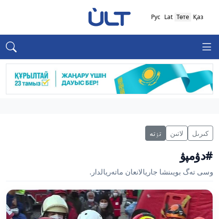
Рус
Lat
Төте
Қаз
كىرىل
لاتىن
تٶتە
#دۋمپۋ
وسى تەگ بويىنشا جاريالانعان ماتەريالدار.