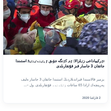
تٷركيياداعى زٸلزالا: ٷش كٷنگە جۋىق ٷيٸندٸنٸڭ استىندا
جاتقان 3 جاسار قىز قۇتقارىلدى
يزمير قالاسىندا قيراندىلاردىڭ استىندا جاتقان 3 جاسار ەليف
پەرينچەك ارادا 65 ساعات ٶتكەندە قۇتقارىلدى. ول –...
2 قاراشا 2020