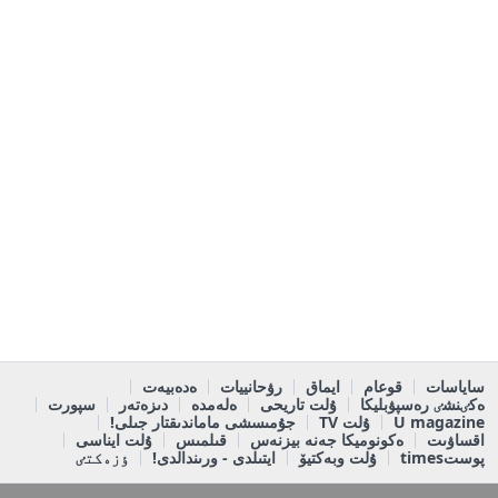
ساياسات
قوعام
ايماق
رۋحانييات
ەدەبيەت
ەكٸنشٸ رەسپۋبليكا
ۇلت تاريحى
ەلەمدە
دىزەتەر
سپورت
U magazine
ۇلت TV
جۇمىسشى ماماندىقتار جىلى!
اقساۋىت
ەكونوميكا جەنە بيزنەس
قىلمىس
ۇلت ايناسى
پوستtimes
ۇلت وبەكتيۆ
ايتىلدى - ورىندالدى!
ٶزەكتٸ