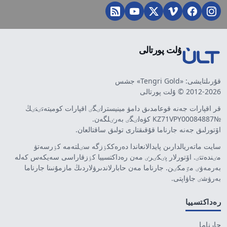
ۇلت پورتالى
قۇرىلتايشى: «Tengri Gold» جشس
2012-2026 © ۇلت پورتالى
قر اقپارات جەنە قوعامدىق دامۋ مينيسترلٸگٸ اقپارات كوميتەتٸنٸڭ
№KZ71VPY00084887 كۋەلٸگٸ بەرٸلگەن.
اۆتورلىق جەنە جارناما قۇقىقتارى تولىق ساقتالعان.
سايت ماتەريالدارىن پايدالانعاندا دەرەككٶزگە سٸلتەمە كٶرسەتۋ
مٸندەتتٸ. اۆتورلار پٸكٸرٸ مەن رەداكتسييا كٶزقاراسى سەيكەس كەلە
بەرمەۋٸ مٷمكٸن. جارناما مەن حابارلاندىرۋلاردىڭ مازمۇنىنا جارناما
بەرۋشٸ جاۋاپتى.
رەداكتسييا
جارناما