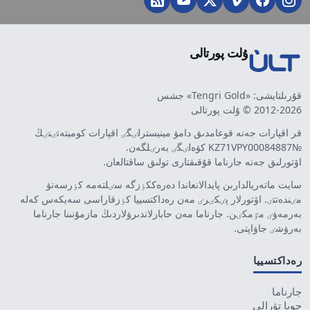
ۇلت پورتالى
قۇرىلتايشى: «Tengri Gold» جشس
2012-2026 © ۇلت پورتالى
قر اقپارات جەنە قوعامدىق دامۋ مينيسترلٸگٸ اقپارات كوميتەتٸنٸڭ
№KZ71VPY00084887 كۋەلٸگٸ بەرٸلگەن.
اۆتورلىق جەنە جارناما قۇقىقتارى تولىق ساقتالعان.
سايت ماتەريالدارىن پايدالانعاندا دەرەككٶزگە سٸلتەمە كٶرسەتۋ
مٸندەتتٸ. اۆتورلار پٸكٸرٸ مەن رەداكتسييا كٶزقاراسى سەيكەس كەلە
بەرمەۋٸ مٷمكٸن. جارناما مەن حابارلاندىرۋلاردىڭ مازمۇنىنا جارناما
بەرۋشٸ جاۋاپتى.
رەداكتسييا
جارناما
جوبا تۋرالى