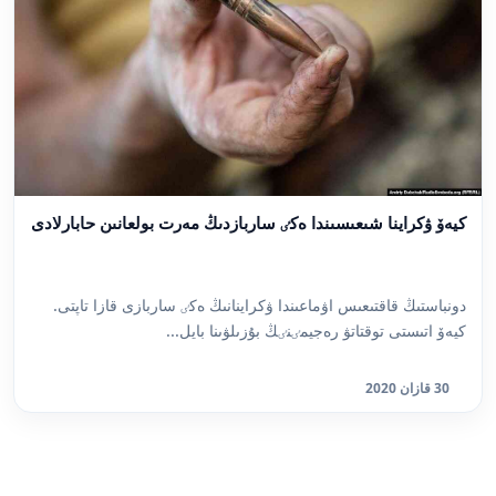
كيەۆ ۋكراينا شىعىسىندا ەكٸ ساربازدىڭ مەرت بولعانىن حابارلادى
دونباستىڭ قاقتىعىس اۋماعىندا ۋكراينانىڭ ەكٸ ساربازى قازا تاپتى.
كيەۆ اتىستى توقتاتۋ رەجيمٸنٸڭ بۇزىلۋىنا بايل...
30 قازان 2020