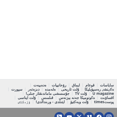
ساياسات
قوعام
ايماق
رۋحانييات
ەدەبيەت
ەكٸنشٸ رەسپۋبليكا
ۇلت تاريحى
ەلەمدە
دىزەتەر
سپورت
U magazine
ۇلت TV
جۇمىسشى ماماندىقتار جىلى!
اقساۋىت
ەكونوميكا جەنە بيزنەس
قىلمىس
ۇلت ايناسى
پوستtimes
ۇلت وبەكتيۆ
ايتىلدى - ورىندالدى!
ٶزەكتٸ