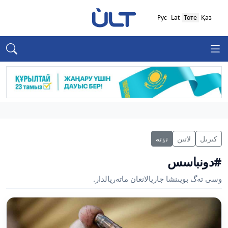
Рус
Lat
Төте
Қаз
كىرىل
لاتىن
تٶتە
#دونباسس
وسى تەگ بويىنشا جاريالانعان ماتەريالدار.