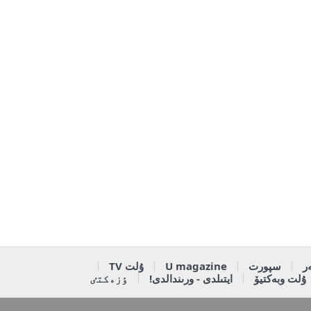
ر
سپورت
U magazine
ۇلت TV
ۇلت وبەكتيۆ
ايتىلدى - ورىندالدى!
ٶزەكتٸ