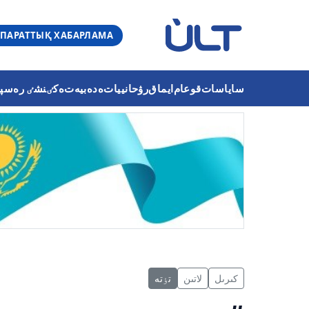
ПАРАТТЫҚ ХАБАРЛАМА
ساياسات
قوعام
ايماق
رۋحانييات
ەدەبيەت
ەكٸنشٸ رەسپۋب
كىرىل
لاتىن
تٶتە