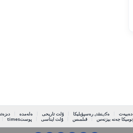
دەبيەت
ەكٸنشٸ رەسپۋبليكا
ۇلت تاريحى
ەلەمدە
دىزەتە
وميكا جەنە بيزنەس
قىلمىس
ۇلت ايناسى
پوستtimes