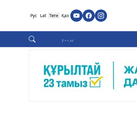
Рус
Lat
Төте
Қаз