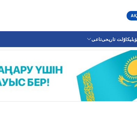
АҚ
ليكا
ۇلت تاريحى
تاعى