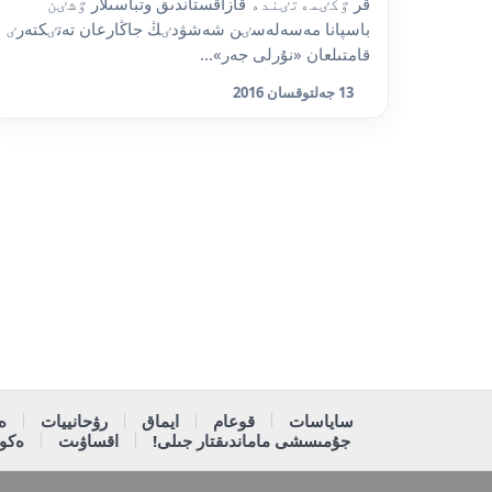
قر ٷكٸمەتٸندە قازاقستاندىق وتباسىلار ٷشٸن
باسپانا مەسەلەسٸن شەشۋدٸڭ جاڭارعان تەتٸكتەرٸ
قامتىلعان «نۇرلى جەر»...
13 جەلتوقسان 2016
ساياسات
قوعام
ايماق
رۋحانييات
ە
جۇمىسشى ماماندىقتار جىلى!
اقساۋىت
ەكون