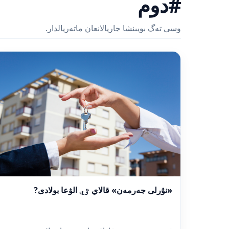
#دوم
وسى تەگ بويىنشا جاريالانعان ماتەريالدار.
«نۇرلى جەرمەن» قالاي ٷي الۋعا بولادى?