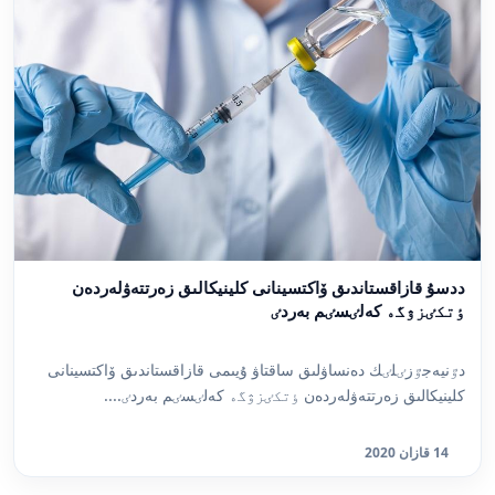
ددسۇ قازاقستاندىق ۆاكتسينانى كلينيكالىق زەرتتەۋلەردەن
ٶتكٸزۋگە كەلٸسٸم بەردٸ
دٷنيەجٷزٸلٸك دەنساۋلىق ساقتاۋ ۇيىمى قازاقستاندىق ۆاكتسينانى
كلينيكالىق زەرتتەۋلەردەن ٶتكٸزۋگە كەلٸسٸم بەردٸ....
14 قازان 2020