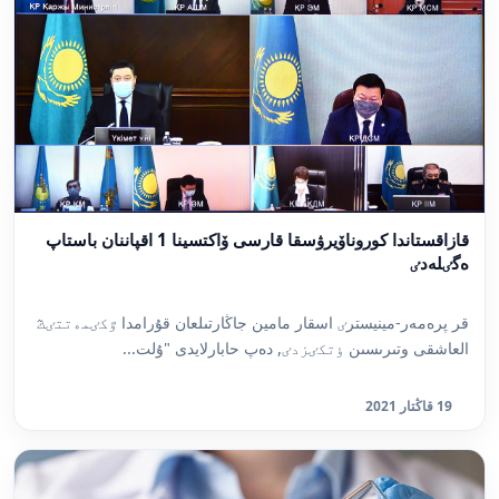
قازاقستاندا كوروناۆيرۋسقا قارسى ۆاكتسينا 1 اقپاننان باستاپ
ەگٸلەدٸ
قر پرەمەر-مينيسترٸ اسقار مامين جاڭارتىلعان قۇرامدا ٷكٸمەتتٸڭ
العاشقى وتىرىسىن ٶتكٸزدٸ, دەپ حابارلايدى "ۇلت...
19 قاڭتار 2021