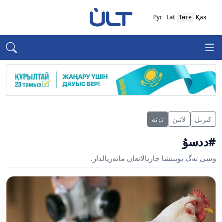
Рус
Lat
Төте
Қаз
كىرىل
لاتىن
تٶتە
#ددسۇ
وسى تەگ بويىنشا جاريالانعان ماتەريالدار.