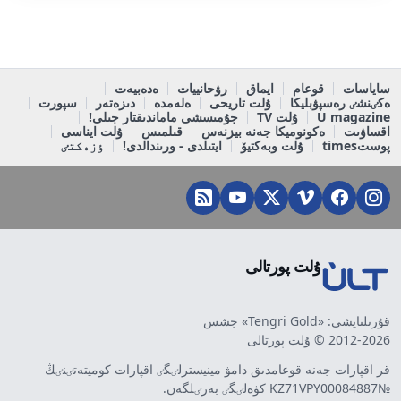
ساياسات
قوعام
ايماق
رۋحانييات
ەدەبيەت
ەكٸنشٸ رەسپۋبليكا
ۇلت تاريحى
ەلەمدە
دىزەتەر
سپورت
U magazine
ۇلت TV
جۇمىسشى ماماندىقتار جىلى!
اقساۋىت
ەكونوميكا جەنە بيزنەس
قىلمىس
ۇلت ايناسى
پوستtimes
ۇلت وبەكتيۆ
ايتىلدى - ورىندالدى!
ٶزەكتٸ
ۇلت پورتالى
قۇرىلتايشى: «Tengri Gold» جشس
2012-2026 © ۇلت پورتالى
قر اقپارات جەنە قوعامدىق دامۋ مينيسترلٸگٸ اقپارات كوميتەتٸنٸڭ
№KZ71VPY00084887 كۋەلٸگٸ بەرٸلگەن.