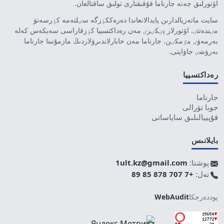
اۆتورلىق جەنە جارناما قۇقىقتارى تولىق ساقتالعان.
سايت ماتەريالدارىن پايدالانعاندا دەرەككٶزگە سٸلتەمە كٶرسەتۋ
مٸندەتتٸ. اۆتورلار پٸكٸرٸ مەن رەداكتسييا كٶزقاراسى سەيكەس كەلە
بەرمەۋٸ مٷمكٸن. جارناما مەن حابارلاندىرۋلاردىڭ مازمۇنىنا جارناما
بەرۋشٸ جاۋاپتى.
رەداكتسييا
جارناما
جوبا تۋرالى
قۇپييالىلىق ساياساتى
بايلانىس
پوشتا:
1ult.kz@gmail.com
تەل:
+7 707 878 85 89
پوددەرجكا
WebAudit