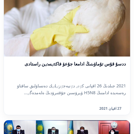
ددسۇ قۇس تۇماۋىنىڭ ادامعا جۇعۋ فاكتٸسٸن راستادى
2021 جىلدىڭ 26 اقپانى كٷنٸ دٷنيەجٷزٸلٸك دەنساۋلىق ساقتاۋ
رەسەيدە ادامنىڭ H5N8 ۆيرۋسىن جۇقتىرۋدىڭ ەلەمدەگٸ...
27 اقپان 2021