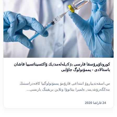
كوروناۆيرۋسقا قارسى بٷكٸلەلەمدٸك ۆاكتسيناتسييا قاشان
باستالادى - يممۋنولوگ جاۋابى
س.اسفەنديياروۆ اتىنداعى قازۇمۋ يممۋنولوگييا كافەدراسىنىڭ
مەڭگەرۋشٸسٸ ەلميرا بيتانوۆا ونلاين بريفينگ بارىسى...
24 قاراشا 2020