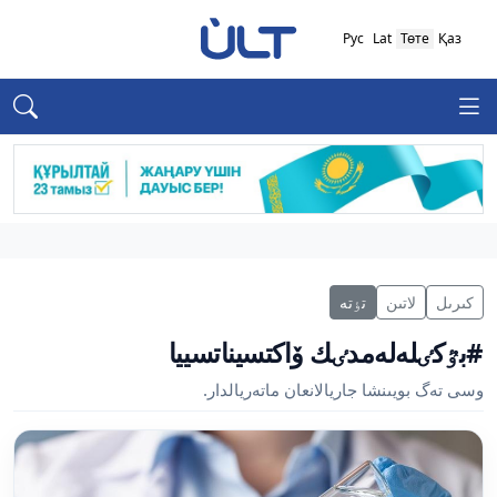
Рус
Lat
Төте
Қаз
كىرىل
لاتىن
تٶتە
#بٷكٸلەلەمدٸك ۆاكتسيناتسييا
وسى تەگ بويىنشا جاريالانعان ماتەريالدار.