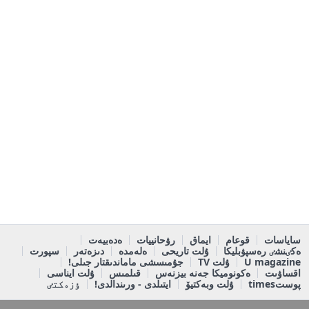
ساياسات
قوعام
ايماق
رۋحانييات
ەدەبيەت
ەكٸنشٸ رەسپۋبليكا
ۇلت تاريحى
ەلەمدە
دىزەتەر
سپورت
U magazine
ۇلت TV
جۇمىسشى ماماندىقتار جىلى!
اقساۋىت
ەكونوميكا جەنە بيزنەس
قىلمىس
ۇلت ايناسى
پوستtimes
ۇلت وبەكتيۆ
ايتىلدى - ورىندالدى!
ٶزەكتٸ