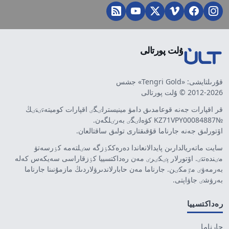
ۇلت پورتالى
قۇرىلتايشى: «Tengri Gold» جشس
2012-2026 © ۇلت پورتالى
قر اقپارات جەنە قوعامدىق دامۋ مينيسترلٸگٸ اقپارات كوميتەتٸنٸڭ
№KZ71VPY00084887 كۋەلٸگٸ بەرٸلگەن.
اۆتورلىق جەنە جارناما قۇقىقتارى تولىق ساقتالعان.
سايت ماتەريالدارىن پايدالانعاندا دەرەككٶزگە سٸلتەمە كٶرسەتۋ
مٸندەتتٸ. اۆتورلار پٸكٸرٸ مەن رەداكتسييا كٶزقاراسى سەيكەس كەلە
بەرمەۋٸ مٷمكٸن. جارناما مەن حابارلاندىرۋلاردىڭ مازمۇنىنا جارناما
بەرۋشٸ جاۋاپتى.
رەداكتسييا
جارناما