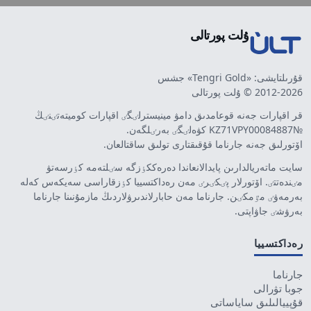
ۇلت پورتالى
قۇرىلتايشى: «Tengri Gold» جشس
2012-2026 © ۇلت پورتالى
قر اقپارات جەنە قوعامدىق دامۋ مينيسترلٸگٸ اقپارات كوميتەتٸنٸڭ
№KZ71VPY00084887 كۋەلٸگٸ بەرٸلگەن.
اۆتورلىق جەنە جارناما قۇقىقتارى تولىق ساقتالعان.
سايت ماتەريالدارىن پايدالانعاندا دەرەككٶزگە سٸلتەمە كٶرسەتۋ
مٸندەتتٸ. اۆتورلار پٸكٸرٸ مەن رەداكتسييا كٶزقاراسى سەيكەس كەلە
بەرمەۋٸ مٷمكٸن. جارناما مەن حابارلاندىرۋلاردىڭ مازمۇنىنا جارناما
بەرۋشٸ جاۋاپتى.
رەداكتسييا
جارناما
جوبا تۋرالى
قۇپييالىلىق ساياساتى