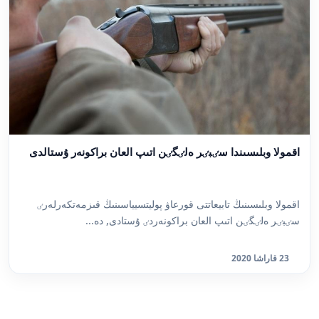
اقمولا وبلىسىندا سٸبٸر ەلٸگٸن اتىپ العان براكونەر ۇستالدى
اقمولا وبلىسىنىڭ تابيعاتتى قورعاۋ پوليتسيياسىنىڭ قىزمەتكەرلەرٸ
سٸبٸر ەلٸگٸن اتىپ العان براكونەردٸ ۇستادى, دە...
23 قاراشا 2020