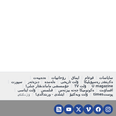
ساياسات
قوعام
ايماق
رۋحانييات
ەدەبيەت
ەكٸنشٸ رەسپۋبليكا
ۇلت تاريحى
ەلەمدە
دىزەتەر
سپورت
U magazine
ۇلت TV
جۇمىسشى ماماندىقتار جىلى!
اقساۋىت
ەكونوميكا جەنە بيزنەس
قىلمىس
ۇلت ايناسى
پوستtimes
ۇلت وبەكتيۆ
ايتىلدى - ورىندالدى!
ٶزەكتٸ