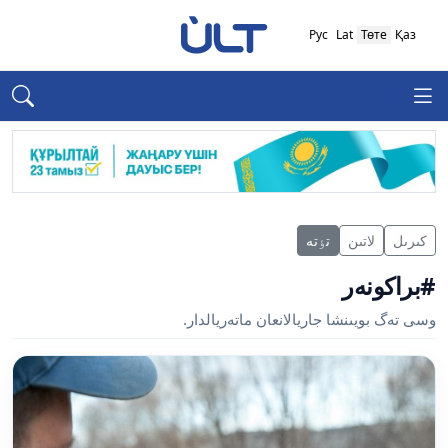
Рус
Lat
Төте
Қаз
كىرىل
لاتىن
تٶتە
#براكونەر
وسى تەگ بويىنشا جاريالانعان ماتەريالدار.