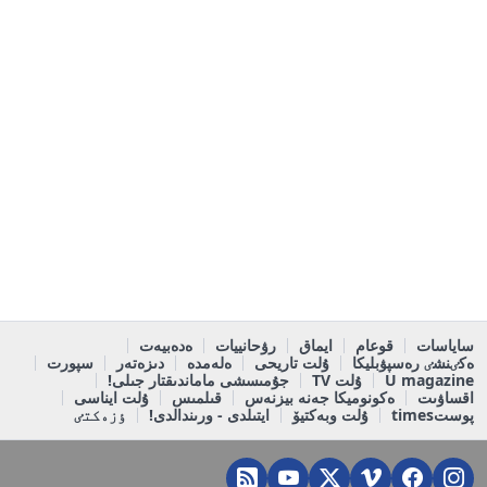
ساياسات
قوعام
ايماق
رۋحانييات
ەدەبيەت
ەكٸنشٸ رەسپۋبليكا
ۇلت تاريحى
ەلەمدە
دىزەتەر
سپورت
U magazine
ۇلت TV
جۇمىسشى ماماندىقتار جىلى!
اقساۋىت
ەكونوميكا جەنە بيزنەس
قىلمىس
ۇلت ايناسى
پوستtimes
ۇلت وبەكتيۆ
ايتىلدى - ورىندالدى!
ٶزەكتٸ