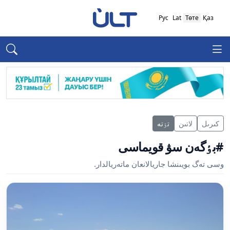
Рус
Lat
Төте
Қаз
كىرىل
لاتىن
تٶتە
#بٶگەن سۋ قويماسى
وسى تەگ بويىنشا جاريالانعان ماتەريالدار.