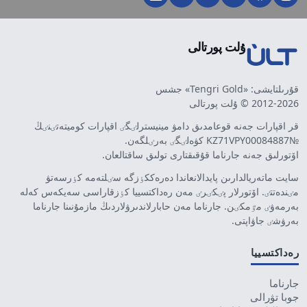
ۇلت پورتالى
قۇرىلتايشى: «Tengri Gold» جشس
2012-2026 © ۇلت پورتالى
قر اقپارات جەنە قوعامدىق دامۋ مينيسترلٸگٸ اقپارات كوميتەتٸنٸڭ
№KZ71VPY00084887 كۋەلٸگٸ بەرٸلگەن.
اۆتورلىق جەنە جارناما قۇقىقتارى تولىق ساقتالعان.
سايت ماتەريالدارىن پايدالانعاندا دەرەككٶزگە سٸلتەمە كٶرسەتۋ
مٸندەتتٸ. اۆتورلار پٸكٸرٸ مەن رەداكتسييا كٶزقاراسى سەيكەس كەلە
بەرمەۋٸ مٷمكٸن. جارناما مەن حابارلاندىرۋلاردىڭ مازمۇنىنا جارناما
بەرۋشٸ جاۋاپتى.
رەداكتسييا
جارناما
جوبا تۋرالى