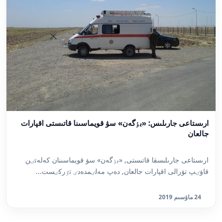
ارىستاعى جارىلىس: «بٶگەن» سۋ قويماسىنا قاتىستى اقپارات
جالعان
ارىستاعى جارىلىسقا قاتىستى, «بٶگەن» سۋ قويماسىنان كەلەتٸن
قاۋٸپ تۋرالى اقپارات جالعان, دەپ مەلٸمدەدٸ تٷركٸست...
24 ماۋسىم 2019