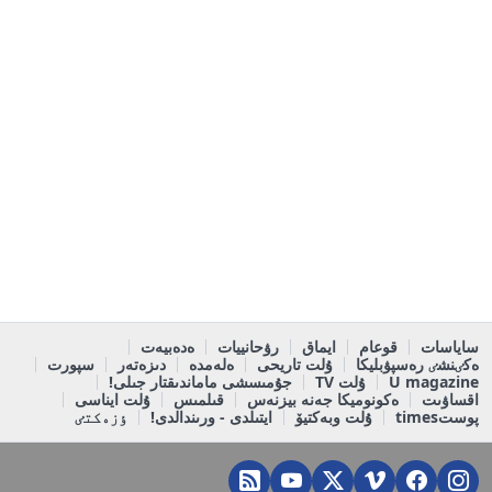
ساياسات
قوعام
ايماق
رۋحانييات
ەدەبيەت
ەكٸنشٸ رەسپۋبليكا
ۇلت تاريحى
ەلەمدە
دىزەتەر
سپورت
U magazine
ۇلت TV
جۇمىسشى ماماندىقتار جىلى!
اقساۋىت
ەكونوميكا جەنە بيزنەس
قىلمىس
ۇلت ايناسى
پوستtimes
ۇلت وبەكتيۆ
ايتىلدى - ورىندالدى!
ٶزەكتٸ