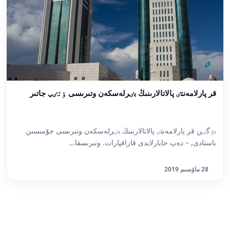
قر پارلامەنتٸ پالاتالارىنىڭ بٸرلەسكەن وتىرىسى ٶتٸپ جاتىر
بٷگٸن قر پارلامەنتٸ پالاتالارىنىڭ بٸرلەسكەن وتىرىسى جۇمىسىن
باستادى, – دەپ حابارلايدى قازاقپارات. وتىرىسقا...
28 ماۋسىم 2019