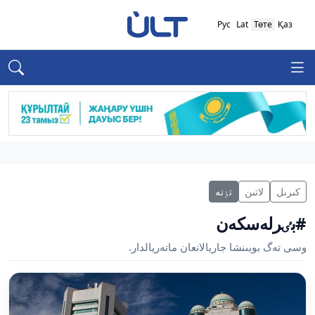
Рус
Lat
Төте
Қаз
كىرىل
لاتىن
تٶتە
#بٸرلەسكەن
وسى تەگ بويىنشا جاريالانعان ماتەريالدار.