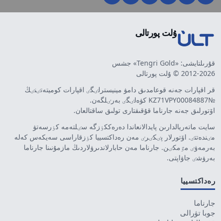
ۇلت پورتالى
قۇرىلتايشى: «Tengri Gold» جشس
2012-2026 © ۇلت پورتالى
قر اقپارات جەنە قوعامدىق دامۋ مينيسترلٸگٸ اقپارات كوميتەتٸنٸڭ
№KZ71VPY00084887 كۋەلٸگٸ بەرٸلگەن.
اۆتورلىق جەنە جارناما قۇقىقتارى تولىق ساقتالعان.
سايت ماتەريالدارىن پايدالانعاندا دەرەككٶزگە سٸلتەمە كٶرسەتۋ
مٸندەتتٸ. اۆتورلار پٸكٸرٸ مەن رەداكتسييا كٶزقاراسى سەيكەس كەلە
بەرمەۋٸ مٷمكٸن. جارناما مەن حابارلاندىرۋلاردىڭ مازمۇنىنا جارناما
بەرۋشٸ جاۋاپتى.
رەداكتسييا
جارناما
جوبا تۋرالى