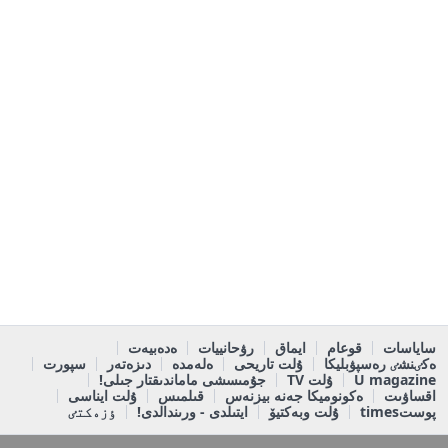
ساياسات
قوعام
ايماق
رۋحانييات
ەدەبيەت
ەكٸنشٸ رەسپۋبليكا
ۇلت تاريحى
ەلەمدە
دىزەتەر
سپورت
U magazine
ۇلت TV
جۇمىسشى ماماندىقتار جىلى!
اقساۋىت
ەكونوميكا جەنە بيزنەس
قىلمىس
ۇلت ايناسى
پوستtimes
ۇلت وبەكتيۆ
ايتىلدى - ورىندالدى!
ٶزەكتٸ