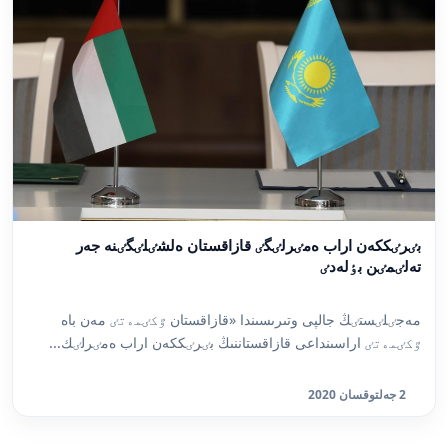
بٸرٸككەن اراب ەمٸرلٸگٸ قازاقستان ەلشٸلٸگٸنە جەر
تەلٸمٸن بٶلەدٸ
مەجٸلٸستٸڭ جالپى وتىرىسىندا «قازاقستان ٷكٸمەتٸ مەن باە
ٷكٸمەتٸ اراسىنداعى قازاقستاننىڭ بٸرٸككەن اراب ەمٸرلٸك...
2 جەلتوقسان 2020