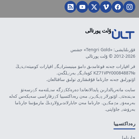
ۇلت پورتالى
قۇرىلتايشى: «Tengri Gold» جشس
2012-2026 © ۇلت پورتالى
قر اقپارات جەنە قوعامدىق دامۋ مينيسترلٸگٸ اقپارات كوميتەتٸنٸڭ
№KZ71VPY00084887 كۋەلٸگٸ بەرٸلگەن.
اۆتورلىق جەنە جارناما قۇقىقتارى تولىق ساقتالعان.
سايت ماتەريالدارىن پايدالانعاندا دەرەككٶزگە سٸلتەمە كٶرسەتۋ
مٸندەتتٸ. اۆتورلار پٸكٸرٸ مەن رەداكتسييا كٶزقاراسى سەيكەس كەلە
بەرمەۋٸ مٷمكٸن. جارناما مەن حابارلاندىرۋلاردىڭ مازمۇنىنا جارناما
بەرۋشٸ جاۋاپتى.
رەداكتسييا
جارناما