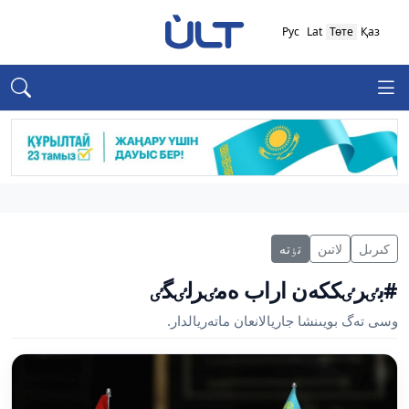
Рус
Lat
Төте
Қаз
كىرىل
لاتىن
تٶتە
#بٸرٸككەن اراب ەمٸرلٸگٸ
وسى تەگ بويىنشا جاريالانعان ماتەريالدار.