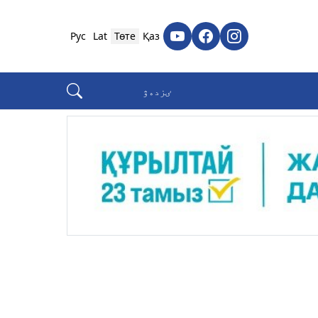
Рус
Lat
Төте
Қаз