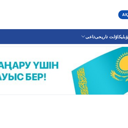
АҚ
ليكا
ۇلت تاريحى
تاعى