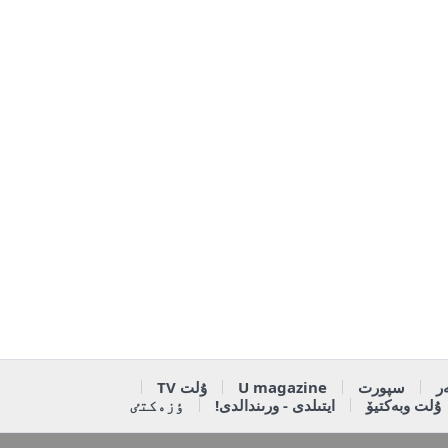
ر
سپورت
U magazine
ۇلت TV
ۇلت وبەكتيۆ
ايتىلدى - ورىندالدى!
ٶزەكتٸ