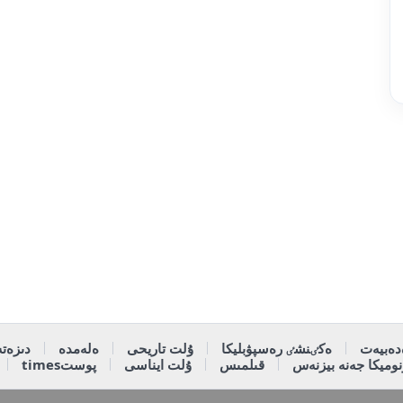
دەبيەت
ەكٸنشٸ رەسپۋبليكا
ۇلت تاريحى
ەلەمدە
دىزەتە
وميكا جەنە بيزنەس
قىلمىس
ۇلت ايناسى
پوستtimes