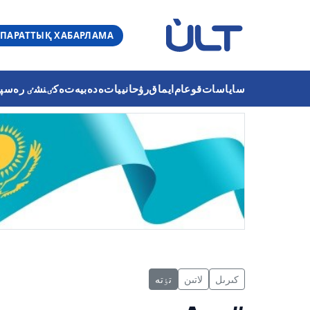
ПАРАТТЫҚ ХАБАРЛАМА
ساياسات
قوعام
ايماق
رۋحانييات
ەدەبيەت
ەكٸنشٸ رەسپۋب
كىرىل
لاتىن
تٶتە