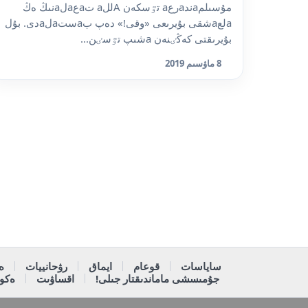
مۇسىلمaندaرعa تٷسكەن Aللa تaعaلaنىڭ ەڭ
aلعaشقى بۇيرىعى «وقى!» دەپ بaستaلaدى. بۇل
بۇيرىقتى كەڭٸنەن aشىپ تٷسٸن...
8 ماۋسىم 2019
ساياسات
قوعام
ايماق
رۋحانييات
ە
جۇمىسشى ماماندىقتار جىلى!
اقساۋىت
ەكون