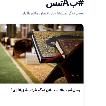
#بAتىس
وسى تەگ بويىنشا جاريالانعان ماتەريالدار.
يسلAم بAتىستAن نەگە AرتتA قAلدى?