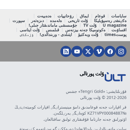
ساياسات
قوعام
ايماق
رۋحانييات
ەدەبيەت
ەكٸنشٸ رەسپۋبليكا
ۇلت تاريحى
ەلەمدە
دىزەتەر
سپورت
U magazine
ۇلت TV
جۇمىسشى ماماندىقتار جىلى!
اقساۋىت
ەكونوميكا جەنە بيزنەس
قىلمىس
ۇلت ايناسى
پوستtimes
ۇلت وبەكتيۆ
ايتىلدى - ورىندالدى!
ٶزەكتٸ
ۇلت پورتالى
قۇرىلتايشى: «Tengri Gold» جشس
2012-2026 © ۇلت پورتالى
قر اقپارات جەنە قوعامدىق دامۋ مينيسترلٸگٸ اقپارات كوميتەتٸنٸڭ
№KZ71VPY00084887 كۋەلٸگٸ بەرٸلگەن.
اۆتورلىق جەنە جارناما قۇقىقتارى تولىق ساقتالعان.
سايت ماتەريالدارىن پايدالانعاندا دەرەككٶزگە سٸلتەمە كٶرسەتۋ