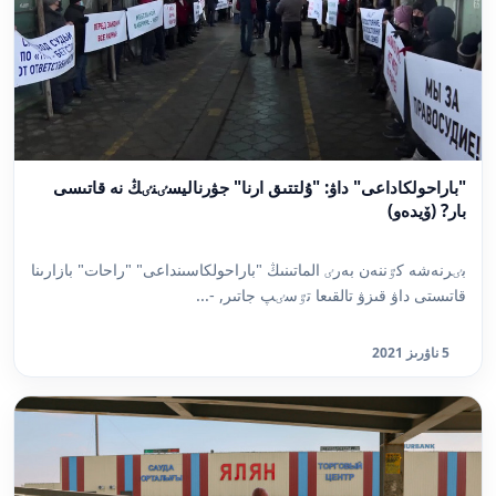
"باراحولكاداعى" داۋ: "ۇلتتىق ارنا" جۋرناليسٸنٸڭ نە قاتىسى
بار? (ۆيدەو)
بٸرنەشە كٷننەن بەرٸ الماتىنىڭ "باراحولكاسىنداعى" "راحات" بازارىنا
قاتىستى داۋ قىزۋ تالقىعا تٷسٸپ جاتىر, -...
5 ناۋرىز 2021