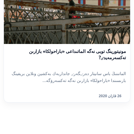
مونيتورينگ توبى نەگە الماتىداعى «باراحولكا» بازارىن
تەكسەرمەيدٸ?
الماتىنىڭ باس سانيتار دەرٸگەرٸ جانداربەك بەكشين ونلاين بريفينگ
بارىسىندا «باراحولكا» بازارىن نەگە تەكسەرۋگە...
26 قازان 2020