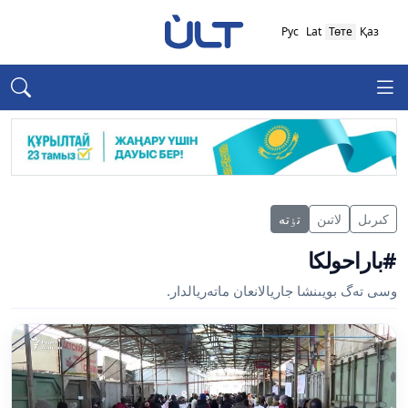
Рус
Lat
Төте
Қаз
كىرىل
لاتىن
تٶتە
#باراحولكا
وسى تەگ بويىنشا جاريالانعان ماتەريالدار.