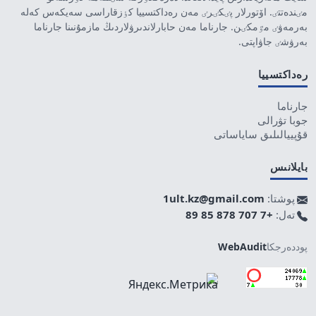
مٸندەتتٸ. اۆتورلار پٸكٸرٸ مەن رەداكتسييا كٶزقاراسى سەيكەس كەلە
بەرمەۋٸ مٷمكٸن. جارناما مەن حابارلاندىرۋلاردىڭ مازمۇنىنا جارناما
بەرۋشٸ جاۋاپتى.
رەداكتسييا
جارناما
جوبا تۋرالى
قۇپييالىلىق ساياساتى
بايلانىس
پوشتا:
1ult.kz@gmail.com
تەل:
+7 707 878 85 89
پوددەرجكا
WebAudit