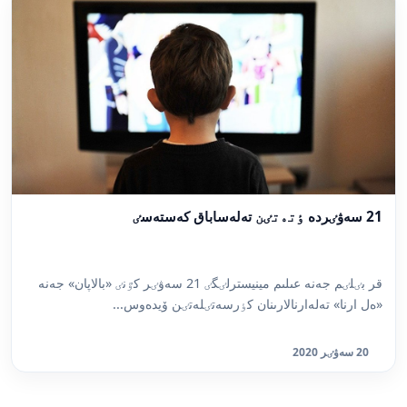
21 سەۋٸردە ٶتەتٸن تەلەساباق كەستەسٸ
قر بٸلٸم جەنە عىلىم مينيسترلٸگٸ 21 سەۋٸر كٷنٸ «بالاپان» جەنە
«ەل ارنا» تەلەارنالارىنان كٶرسەتٸلەتٸن ۆيدەوس...
20 سەۋٸر 2020