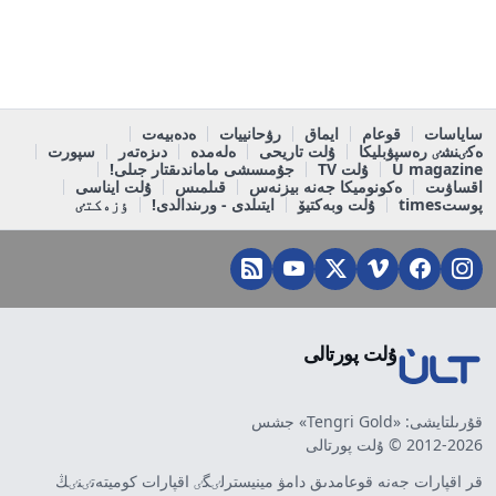
ساياسات
قوعام
ايماق
رۋحانييات
ەدەبيەت
ەكٸنشٸ رەسپۋبليكا
ۇلت تاريحى
ەلەمدە
دىزەتەر
سپورت
U magazine
ۇلت TV
جۇمىسشى ماماندىقتار جىلى!
اقساۋىت
ەكونوميكا جەنە بيزنەس
قىلمىس
ۇلت ايناسى
پوستtimes
ۇلت وبەكتيۆ
ايتىلدى - ورىندالدى!
ٶزەكتٸ
ۇلت پورتالى
قۇرىلتايشى: «Tengri Gold» جشس
2012-2026 © ۇلت پورتالى
قر اقپارات جەنە قوعامدىق دامۋ مينيسترلٸگٸ اقپارات كوميتەتٸنٸڭ