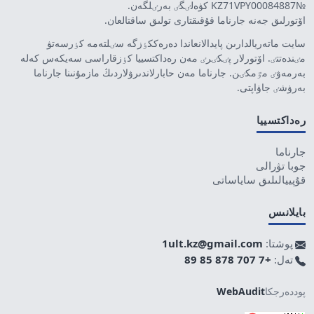
№KZ71VPY00084887 كۋەلٸگٸ بەرٸلگەن.
اۆتورلىق جەنە جارناما قۇقىقتارى تولىق ساقتالعان.
سايت ماتەريالدارىن پايدالانعاندا دەرەككٶزگە سٸلتەمە كٶرسەتۋ
مٸندەتتٸ. اۆتورلار پٸكٸرٸ مەن رەداكتسييا كٶزقاراسى سەيكەس كەلە
بەرمەۋٸ مٷمكٸن. جارناما مەن حابارلاندىرۋلاردىڭ مازمۇنىنا جارناما
بەرۋشٸ جاۋاپتى.
رەداكتسييا
جارناما
جوبا تۋرالى
قۇپييالىلىق ساياساتى
بايلانىس
پوشتا:
1ult.kz@gmail.com
تەل:
+7 707 878 85 89
پوددەرجكا
WebAudit