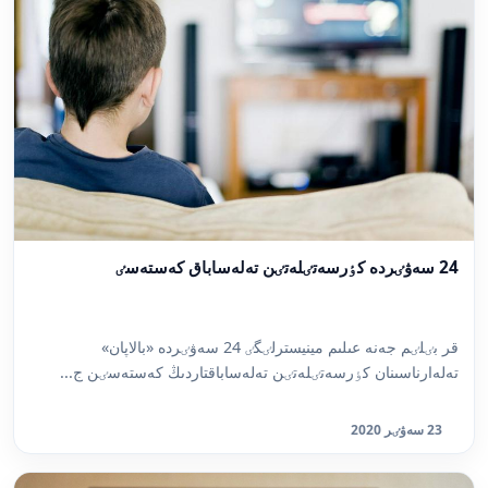
24 سەۋٸردە كٶرسەتٸلەتٸن تەلەساباق كەستەسٸ
قر بٸلٸم جەنە عىلىم مينيسترلٸگٸ 24 سەۋٸردە «بالاپان»
تەلەارناسىنان كٶرسەتٸلەتٸن تەلەساباقتاردىڭ كەستەسٸن ج...
23 سەۋٸر 2020