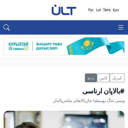
Рус
Lat
Төте
Қаз
كىرىل
لاتىن
تٶتە
#بالاپان ارناسى
وسى تەگ بويىنشا جاريالانعان ماتەريالدار.