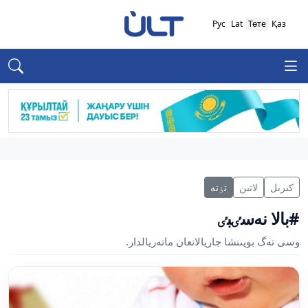
Рус
Lat
Төте
Қаз
كىرىل
لاتىن
تٶتە
#بالا نەسٸبٸ
وسى تەگ بويىنشا جاريالانعان ماتەريالدار.