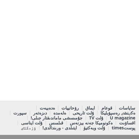
ساياسات
قوعام
ايماق
رۋحانييات
ەدەبيەت
ەكٸنشٸ رەسپۋبليكا
ۇلت تاريحى
ەلەمدە
دىزەتەر
سپورت
U magazine
ۇلت TV
جۇمىسشى ماماندىقتار جىلى!
اقساۋىت
ەكونوميكا جەنە بيزنەس
قىلمىس
ۇلت ايناسى
پوستtimes
ۇلت وبەكتيۆ
ايتىلدى - ورىندالدى!
ٶزەكتٸ