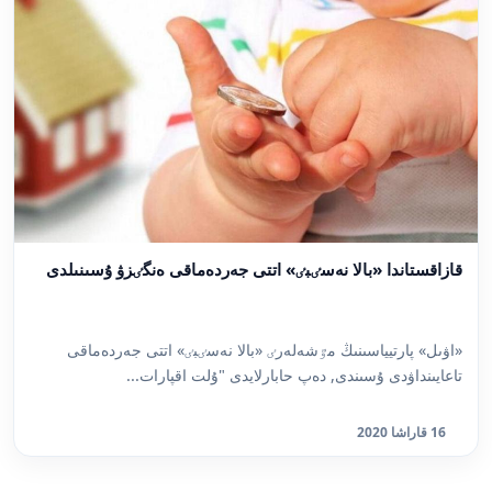
قازاقستاندا «بالا نەسٸبٸ» اتتى جەردەماقى ەنگٸزۋ ۇسىنىلدى
«اۋىل» پارتيياسىنىڭ مٷشەلەرٸ «بالا نەسٸبٸ» اتتى جەردەماقى
تاعايىنداۋدى ۇسىندى, دەپ حابارلايدى "ۇلت اقپارات...
16 قاراشا 2020