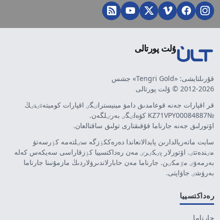
ۇلت پورتالى
قۇرىلتايشى: «Tengri Gold» جشس
2012-2026 © ۇلت پورتالى
قر اقپارات جەنە قوعامدىق دامۋ مينيسترلٸگٸ اقپارات كوميتەتٸنٸڭ
№KZ71VPY00084887 كۋەلٸگٸ بەرٸلگەن.
اۆتورلىق جەنە جارناما قۇقىقتارى تولىق ساقتالعان.
سايت ماتەريالدارىن پايدالانعاندا دەرەككٶزگە سٸلتەمە كٶرسەتۋ
مٸندەتتٸ. اۆتورلار پٸكٸرٸ مەن رەداكتسييا كٶزقاراسى سەيكەس كەلە
بەرمەۋٸ مٷمكٸن. جارناما مەن حابارلاندىرۋلاردىڭ مازمۇنىنا جارناما
بەرۋشٸ جاۋاپتى.
رەداكتسييا
جارناما