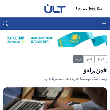
Рус
Lat
Төте
Қаз
كىرىل
لاتىن
تٶتە
#ەزٸرلەۋ
وسى تەگ بويىنشا جاريالانعان ماتەريالدار.