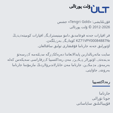
ۇلت پورتالى
قۇرىلتايشى: «Tengri Gold» جشس
2012-2026 © ۇلت پورتالى
قر اقپارات جەنە قوعامدىق دامۋ مينيسترلٸگٸ اقپارات كوميتەتٸنٸڭ
№KZ71VPY00084887 كۋەلٸگٸ بەرٸلگەن.
اۆتورلىق جەنە جارناما قۇقىقتارى تولىق ساقتالعان.
سايت ماتەريالدارىن پايدالانعاندا دەرەككٶزگە سٸلتەمە كٶرسەتۋ
مٸندەتتٸ. اۆتورلار پٸكٸرٸ مەن رەداكتسييا كٶزقاراسى سەيكەس كەلە
بەرمەۋٸ مٷمكٸن. جارناما مەن حابارلاندىرۋلاردىڭ مازمۇنىنا جارناما
بەرۋشٸ جاۋاپتى.
رەداكتسييا
جارناما
جوبا تۋرالى
قۇپييالىلىق ساياساتى