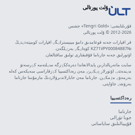
ۇلت پورتالى
قۇرىلتايشى: «Tengri Gold» جشس
2012-2026 © ۇلت پورتالى
قر اقپارات جەنە قوعامدىق دامۋ مينيسترلٸگٸ اقپارات كوميتەتٸنٸڭ
№KZ71VPY00084887 كۋەلٸگٸ بەرٸلگەن.
اۆتورلىق جەنە جارناما قۇقىقتارى تولىق ساقتالعان.
سايت ماتەريالدارىن پايدالانعاندا دەرەككٶزگە سٸلتەمە كٶرسەتۋ
مٸندەتتٸ. اۆتورلار پٸكٸرٸ مەن رەداكتسييا كٶزقاراسى سەيكەس كەلە
بەرمەۋٸ مٷمكٸن. جارناما مەن حابارلاندىرۋلاردىڭ مازمۇنىنا جارناما
بەرۋشٸ جاۋاپتى.
رەداكتسييا
جارناما
جوبا تۋرالى
قۇپييالىلىق ساياساتى