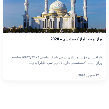
ورازا جەنە ناماز كەستەسٸ – 2020
قازاقستان مۇسىلماندارى دٸني باسقارماسى muftyat.kz سايتىندا
ورازا ايىنىڭ كەستەسٸ جارييالاندى, دەپ حابارلايدى...
17 سەۋٸر 2020