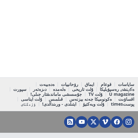
ساياسات
قوعام
ايماق
رۋحانييات
ەدەبيەت
ەكٸنشٸ رەسپۋبليكا
ۇلت تاريحى
ەلەمدە
دىزەتەر
سپورت
U magazine
ۇلت TV
جۇمىسشى ماماندىقتار جىلى!
اقساۋىت
ەكونوميكا جەنە بيزنەس
قىلمىس
ۇلت ايناسى
پوستtimes
ۇلت وبەكتيۆ
ايتىلدى - ورىندالدى!
ٶزەكتٸ