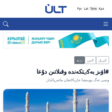
Рус
Lat
Төте
Қаз
كىرىل
لاتىن
تٶتە
#اۋىز بەكٸتكەندە وقىلاتىن دۇعا
وسى تەگ بويىنشا جاريالانعان ماتەريالدار.