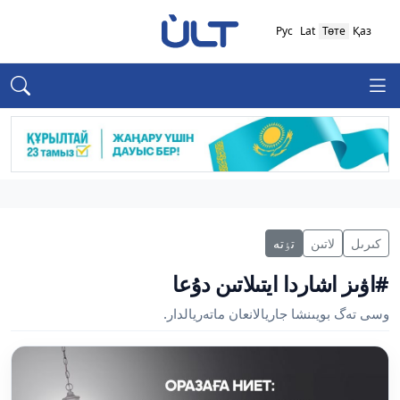
Рус
Lat
Төте
Қаз
كىرىل
لاتىن
تٶتە
#اۋىز اشاردا ايتىلاتىن دۇعا
وسى تەگ بويىنشا جاريالانعان ماتەريالدار.