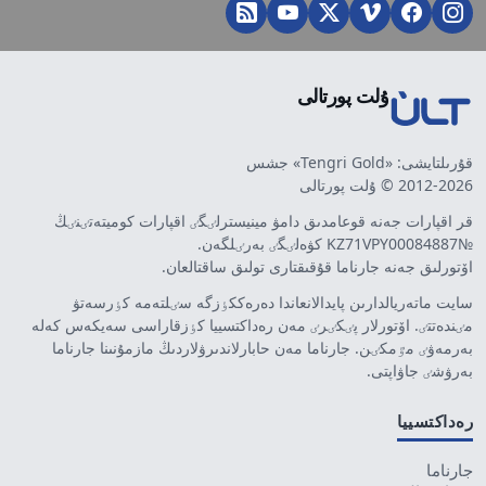
ۇلت پورتالى
قۇرىلتايشى: «Tengri Gold» جشس
2012-2026 © ۇلت پورتالى
قر اقپارات جەنە قوعامدىق دامۋ مينيسترلٸگٸ اقپارات كوميتەتٸنٸڭ
№KZ71VPY00084887 كۋەلٸگٸ بەرٸلگەن.
اۆتورلىق جەنە جارناما قۇقىقتارى تولىق ساقتالعان.
سايت ماتەريالدارىن پايدالانعاندا دەرەككٶزگە سٸلتەمە كٶرسەتۋ
مٸندەتتٸ. اۆتورلار پٸكٸرٸ مەن رەداكتسييا كٶزقاراسى سەيكەس كەلە
بەرمەۋٸ مٷمكٸن. جارناما مەن حابارلاندىرۋلاردىڭ مازمۇنىنا جارناما
بەرۋشٸ جاۋاپتى.
رەداكتسييا
جارناما