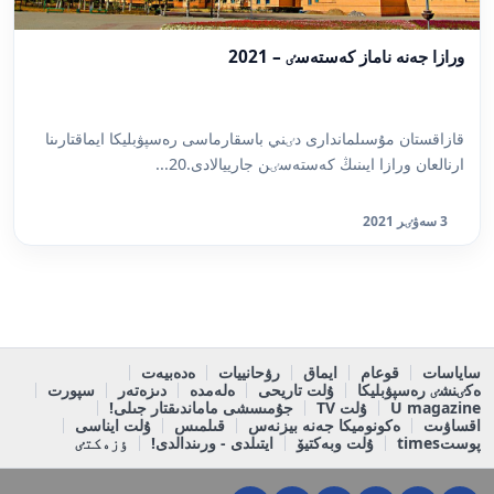
ورازا جەنە ناماز كەستەسٸ – 2021
قازاقستان مۇسىلماندارى دٸني باسقارماسى رەسپۋبليكا ايماقتارىنا
ارنالعان ورازا ايىنىڭ كەستەسٸن جارييالادى.20...
3 سەۋٸر 2021
ساياسات
قوعام
ايماق
رۋحانييات
ەدەبيەت
ەكٸنشٸ رەسپۋبليكا
ۇلت تاريحى
ەلەمدە
دىزەتەر
سپورت
U magazine
ۇلت TV
جۇمىسشى ماماندىقتار جىلى!
اقساۋىت
ەكونوميكا جەنە بيزنەس
قىلمىس
ۇلت ايناسى
پوستtimes
ۇلت وبەكتيۆ
ايتىلدى - ورىندالدى!
ٶزەكتٸ