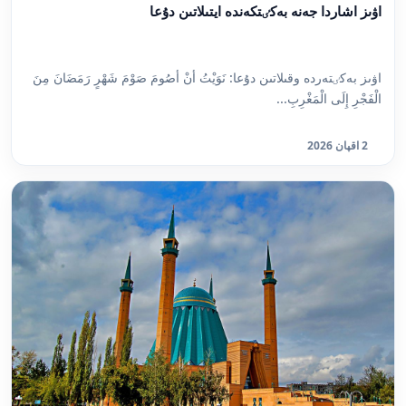
اۋىز اشاردا جەنە بەكٸتكەندە ايتىلاتىن دۇعا
اۋىز بەكٸتەردە وقىلاتىن دۇعا: نَوَيْتُ أنْ أصُومَ صَوْمَ شَهْرٍ رَمَضَانَ مِنَ
الْفَجْرِ إِلَى الْمَغْرِبِ...
2 اقپان 2026