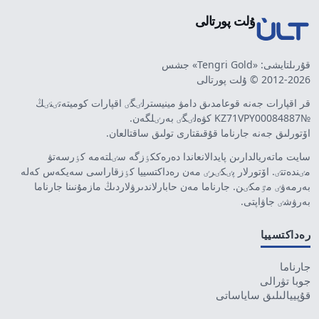
ۇلت پورتالى
قۇرىلتايشى: «Tengri Gold» جشس
2012-2026 © ۇلت پورتالى
قر اقپارات جەنە قوعامدىق دامۋ مينيسترلٸگٸ اقپارات كوميتەتٸنٸڭ
№KZ71VPY00084887 كۋەلٸگٸ بەرٸلگەن.
اۆتورلىق جەنە جارناما قۇقىقتارى تولىق ساقتالعان.
سايت ماتەريالدارىن پايدالانعاندا دەرەككٶزگە سٸلتەمە كٶرسەتۋ
مٸندەتتٸ. اۆتورلار پٸكٸرٸ مەن رەداكتسييا كٶزقاراسى سەيكەس كەلە
بەرمەۋٸ مٷمكٸن. جارناما مەن حابارلاندىرۋلاردىڭ مازمۇنىنا جارناما
بەرۋشٸ جاۋاپتى.
رەداكتسييا
جارناما
جوبا تۋرالى
قۇپييالىلىق ساياساتى