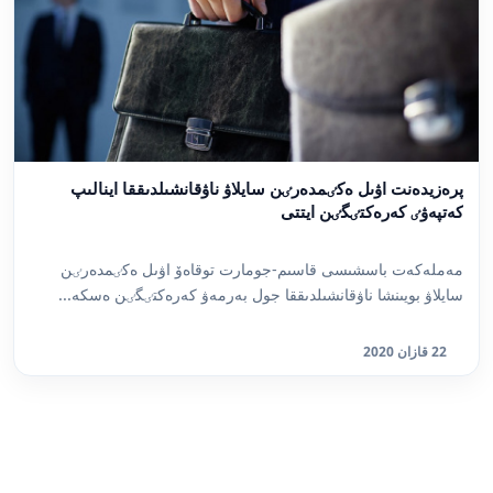
پرەزيدەنت اۋىل ەكٸمدەرٸن سايلاۋ ناۋقانشىلدىققا اينالىپ
كەتپەۋٸ كەرەكتٸگٸن ايتتى
مەملەكەت باسشىسى قاسىم-جومارت توقاەۆ اۋىل ەكٸمدەرٸن
سايلاۋ بويىنشا ناۋقانشىلدىققا جول بەرمەۋ كەرەكتٸگٸن ەسكە...
22 قازان 2020