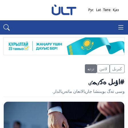
Рус
Lat
Төте
Қаз
كىرىل
لاتىن
تٶتە
#اۋىل ەكٸمٸ
وسى تەگ بويىنشا جاريالانعان ماتەريالدار.