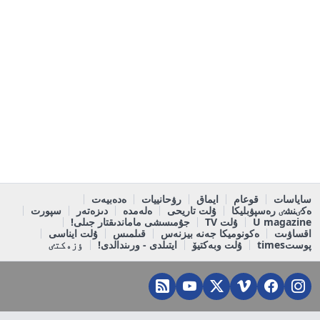
ساياسات
قوعام
ايماق
رۋحانييات
ەدەبيەت
ەكٸنشٸ رەسپۋبليكا
ۇلت تاريحى
ەلەمدە
دىزەتەر
سپورت
U magazine
ۇلت TV
جۇمىسشى ماماندىقتار جىلى!
اقساۋىت
ەكونوميكا جەنە بيزنەس
قىلمىس
ۇلت ايناسى
پوستtimes
ۇلت وبەكتيۆ
ايتىلدى - ورىندالدى!
ٶزەكتٸ