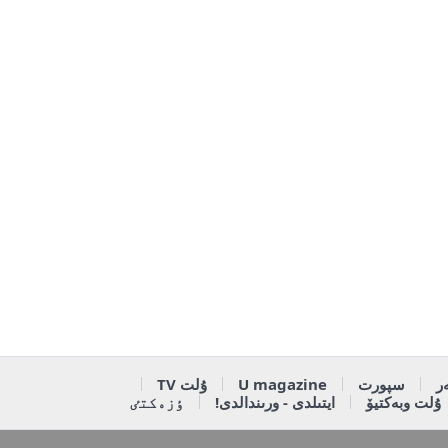
ر
سپورت
U magazine
ۇلت TV
ۇلت وبەكتيۆ
ايتىلدى - ورىندالدى!
ٶزەكتٸ