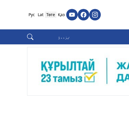
Рус
Lat
Төте
Қаз