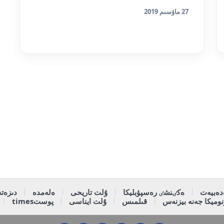
27 ماۋسىم 2019
دەبيەت
ەكٸنشٸ رەسپۋبليكا
ۇلت تاريحى
ەلەمدە
دىزەتە
وميكا جەنە بيزنەس
قىلمىس
ۇلت ايناسى
پوستtimes