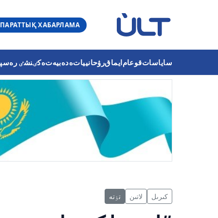
ПАРАТТЫҚ ХАБАРЛАМА
ساياسات
قوعام
ايماق
رۋحانييات
ەدەبيەت
ەكٸنشٸ رەسپۋب
كىرىل
لاتىن
تٶتە