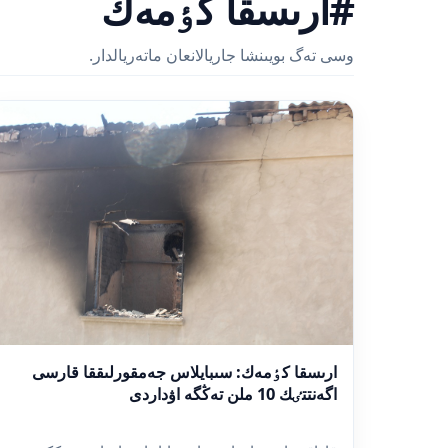
#ارىسقا كٶمەك
وسى تەگ بويىنشا جاريالانعان ماتەريالدار.
ارىسقا كٶمەك: سىبايلاس جەمقورلىققا قارسى
اگەنتتٸك 10 ملن تەڭگە اۋداردى