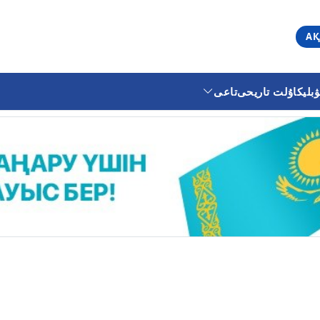
АҚ
ليكا
ۇلت تاريحى
تاعى