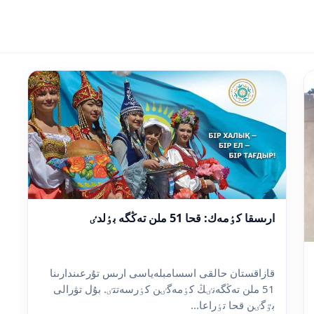
ارىسقا كٶمەك: قحا 51 ملن تەڭگە بٶلدٸ
قازاقستان حالقى اسسامبلەياسى ارىس تۇرعىندارىنا
51 ملن تەڭگەنٸڭ كٶمەگٸن كٶرسەتتٸ. بۇل تۋرالى
بٷگٸن قحا تٶراعا...