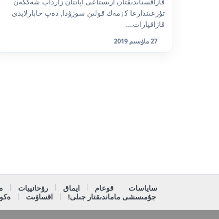
قازاقستاندىقتان ارىستاعى اپاتتان زارداپ شەككەن
تۇرعىندارعا كٶمەك قولىن سوزۋدا, دەپ حابارلايدى
قازاقپارات....
27 ماۋسىم 2019
ساياسات
قوعام
ايماق
رۋحانييات
ە
جۇمىسشى ماماندىقتار جىلى!
اقساۋىت
ەكون